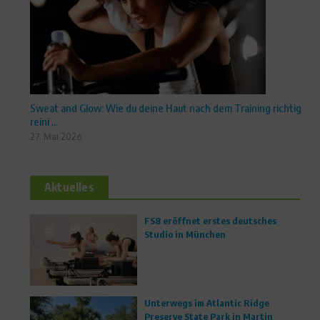
Sweat and Glow: Wie du deine Haut nach dem Training richtig
reini ...
27. Mai 2026
Aktuelles
FS8 eröffnet erstes deutsches
Studio in München
Unterwegs im Atlantic Ridge
Preserve State Park in Martin