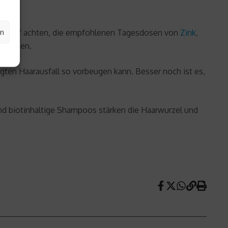
en
e darauf achten, die empfohlenen Tagesdosen von
Zink
,
g stehen.
en Haarausfall so vorbeugen kann. Besser noch ist es,
nd biotinhaltige Shampoos stärken die Haarwurzel und