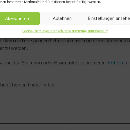
nen bestimmte Merkmale und Funktionen beeinträchtigt werden.
tlicher Beobachtung zu verwenden sind!
Akzeptieren
Ablehnen
Einstellungen anseh
atsam. Was die Ernährung anbetrifft kann man beispielsweis
arwachstum und der Aktivität der Haarwurzel im Zusammenhan
Cookie-Richtlinie
Datenschutzbestimmungen
Impressum
kern und entspannen helfen, so dass man einen stressbedingt
er zu werden.
Haartinktur, Shampoo oder Haarmaske ausprobieren.
Koffein
- u
hen Themen findet Ihr bei: