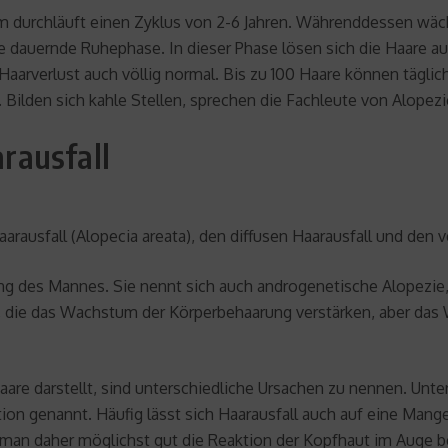
 durchläuft einen Zyklus von 2-6 Jahren. Währenddessen wäc
 dauernde Ruhephase. In dieser Phase lösen sich die Haare a
Haarverlust auch völlig normal. Bis zu 100 Haare können tägli
 Bilden sich kahle Stellen, sprechen die Fachleute von Alopezi
rausfall
ausfall (Alopecia areata), den diffusen Haarausfall und den v
ung des Mannes. Sie nennt sich auch androgenetische Alopezie, 
 die das Wachstum der Körperbehaarung verstärken, aber das 
aare darstellt, sind unterschiedliche Ursachen zu nennen. Un
ion genannt. Häufig lässt sich Haarausfall auch auf eine Man
e man daher möglichst gut die Reaktion der Kopfhaut im Auge b