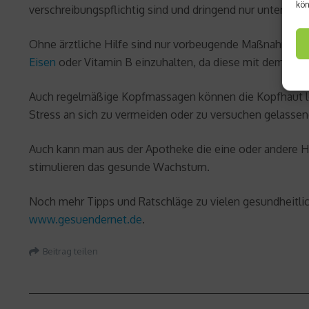
kön
verschreibungspflichtig sind und dringend nur unter ärz
Ohne ärztliche Hilfe sind nur vorbeugende Maßnahmen r
Eisen
oder Vitamin B einzuhalten, da diese mit dem Ha
Auch regelmäßige Kopfmassagen können die Kopfhaut loc
Stress an sich zu vermeiden oder zu versuchen gelassen
Auch kann man aus der Apotheke die eine oder andere 
stimulieren das gesunde Wachstum.
Noch mehr Tipps und Ratschläge zu vielen gesundheitlic
www.gesuendernet.de
.
Beitrag teilen