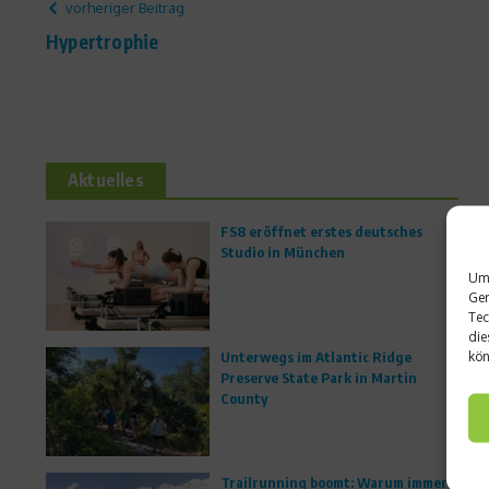
vorheriger Beitrag
Hypertrophie
Aktuelles
FS8 eröffnet erstes deutsches
Studio in München
Um 
Ger
Tec
die
kön
Unterwegs im Atlantic Ridge
Preserve State Park in Martin
County
Trailrunning boomt: Warum immer