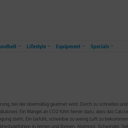
undheit
Lifestyle
Equipment
Specials
ung, bei der übermäßig geatmet wird. Durch zu schnelles und 
 Alkalose). Ein Mangel an CO2 führt ferner dazu, dass das Cal
ung steht. Ein Gefühl, scheinbar zu wenig Luft zu bekommen s
aubheitsgefühlen in Armen und Beinen, Atemnot, Schwindel, 