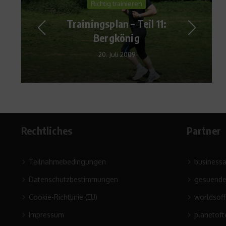
Richtig trainieren
Trainingsplan – Teil 11:
Bergkönig
20. Juli 2009
Rechtliches
Partner
Teilnahmebedingungen
business
Datenschutzbestimmungen
gesuende
Cookie-Richtlinie (EU)
worldsof
Impressum
planetoft