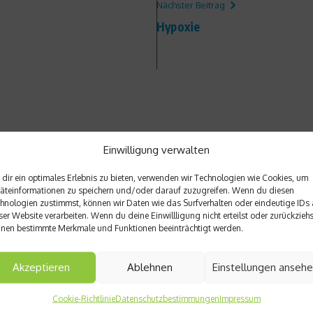
Nächster Beitrag
Hypoxie
Einwilligung verwalten
dir ein optimales Erlebnis zu bieten, verwenden wir Technologien wie Cookies, um
äteinformationen zu speichern und/oder darauf zuzugreifen. Wenn du diesen
hnologien zustimmst, können wir Daten wie das Surfverhalten oder eindeutige IDs 
ser Website verarbeiten. Wenn du deine Einwillligung nicht erteilst oder zurückziehs
nen bestimmte Merkmale und Funktionen beeinträchtigt werden.
Akzeptieren
Ablehnen
Einstellungen anseh
Cookie-Richtlinie
Datenschutzbestimmungen
Impressum