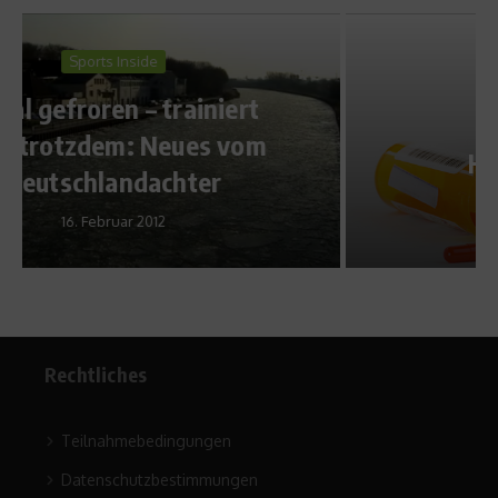
Aufgedeckt
Was ist eine
Hypervitaminose?
15. März 2010
Rechtliches
Teilnahmebedingungen
Datenschutzbestimmungen