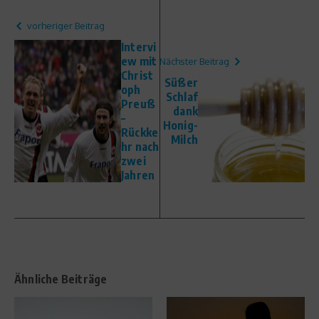
vorheriger Beitrag
Intervi
ew mit
Nächster Beitrag
Christ
Süßer
oph
Schlaf
Preuß
dank
–
Honig-
Rückke
Milch
hr nach
zwei
Jahren
Ähnliche Beiträge