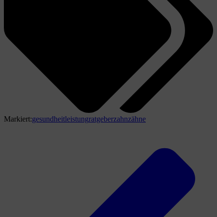
Markiert:
gesundheit
leistung
ratgeber
zahn
zähne