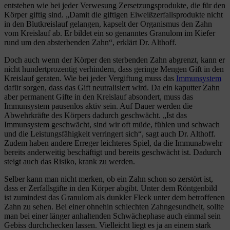
entstehen wie bei jeder Verwesung Zersetzungsprodukte, die für den
Körper giftig sind. „Damit die giftigen Eiweißzerfallsprodukte nicht
in den Blutkreislauf gelangen, kapselt der Organismus den Zahn
vom Kreislauf ab. Er bildet ein so genanntes Granulom im Kiefer
rund um den absterbenden Zahn“, erklärt Dr. Althoff.
Doch auch wenn der Körper den sterbenden Zahn abgrenzt, kann er
nicht hundertprozentig verhindern, dass geringe Mengen Gift in den
Kreislauf geraten. Wie bei jeder Vergiftung muss das
Immunsystem
dafür sorgen, dass das Gift neutralisiert wird. Da ein kaputter Zahn
aber permanent Gifte in den Kreislauf absondert, muss das
Immunsystem pausenlos aktiv sein. Auf Dauer werden die
Abwehrkräfte des Körpers dadurch geschwächt. „Ist das
Immunsystem geschwächt, sind wir oft müde, fühlen und schwach
und die Leistungsfähigkeit verringert sich“, sagt auch Dr. Althoff.
Zudem haben andere Erreger leichteres Spiel, da die Immunabwehr
bereits anderweitig beschäftigt und bereits geschwächt ist. Dadurch
steigt auch das Risiko, krank zu werden.
Selber kann man nicht merken, ob ein Zahn schon so zerstört ist,
dass er Zerfallsgifte in den Körper abgibt. Unter dem Röntgenbild
ist zumindest das Granulom als dunkler Fleck unter dem betroffenen
Zahn zu sehen. Bei einer ohnehin schlechten Zahngesundheit, sollte
man bei einer länger anhaltenden Schwächephase auch einmal sein
Gebiss durchchecken lassen. Vielleicht liegt es ja an einem stark