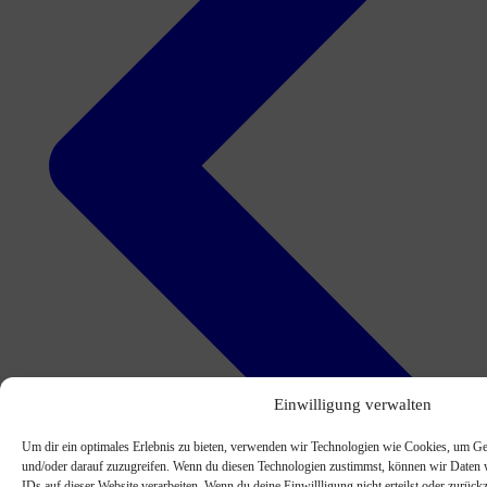
Einwilligung verwalten
Um dir ein optimales Erlebnis zu bieten, verwenden wir Technologien wie Cookies, um Ge
und/oder darauf zuzugreifen. Wenn du diesen Technologien zustimmst, können wir Daten w
IDs auf dieser Website verarbeiten. Wenn du deine Einwillligung nicht erteilst oder zurü