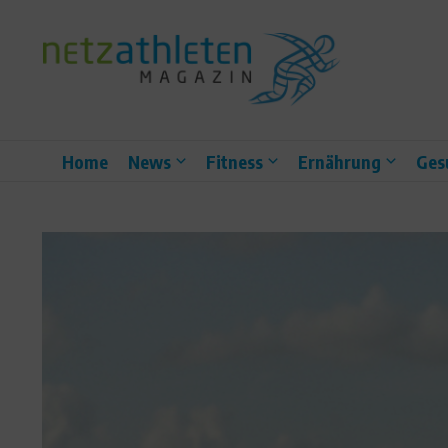
Zum Inhalt springen
Home
News
Fitness
Ernährung
Ges