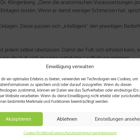
gt Dr. Klingenberg. „Denn die anatomischen Voraussetzungen j
 Einlagen testen. Wenn er damit weniger Schmerzen hat, sprich
lagen. Diese passen sich „intelligent“ den jeweiligen Bedürf
st jedem selber überlassen. Damit der Fuß sich erholen kann, e
ann der Fuß sich an seine natürliche Laufhaltung erinnern.
Einwilligung verwalten
dir ein optimales Erlebnis zu bieten, verwenden wir Technologien wie Cookies, um
äteinformationen zu speichern und/oder darauf zuzugreifen. Wenn du diesen
hnologien zustimmst, können wir Daten wie das Surfverhalten oder eindeutige IDs 
ser Website verarbeiten. Wenn du deine Einwillligung nicht erteilst oder zurückziehs
nen bestimmte Merkmale und Funktionen beeinträchtigt werden.
Akzeptieren
Ablehnen
Einstellungen anseh
Nächster Beitrag
 45 min
Bauch-Workout mit Normann
Cookie-Richtlinie
Datenschutzbestimmungen
Impressum