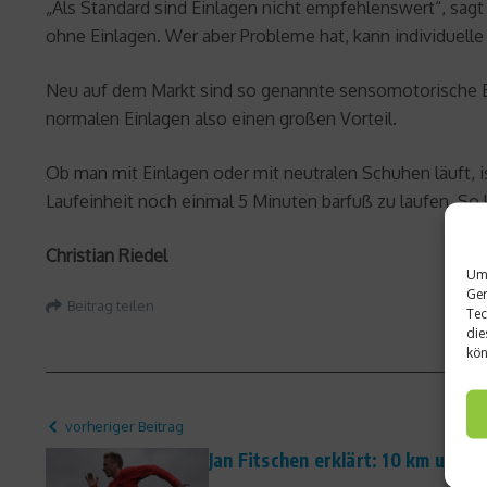
„Als Standard sind Einlagen nicht empfehlenswert“, sa
ohne Einlagen. Wer aber Probleme hat, kann individuelle
Neu auf dem Markt sind so genannte sensomotorische Ein
normalen Einlagen also einen großen Vorteil.
Ob man mit Einlagen oder mit neutralen Schuhen läuft, i
Laufeinheit noch einmal 5 Minuten barfuß zu laufen. So k
Christian Riedel
Um 
Ger
Beitrag teilen
Tec
die
kön
vorheriger Beitrag
Jan Fitschen erklärt: 10 km unter