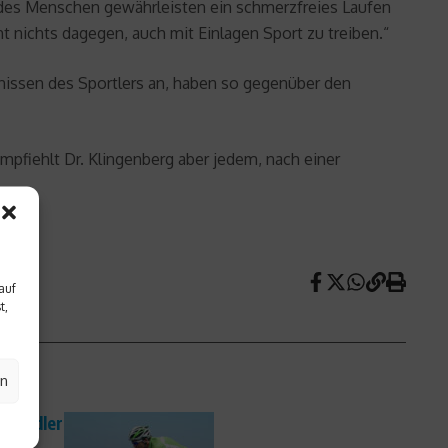
edes Menschen gewährleisten ein schmerzfreies Laufen
t nichts dagegen, auch mit Einlagen Sport zu treiben.“
nissen des Sportlers an, haben so gegenüber den
mpfiehlt Dr. Klingenberg aber jedem, nach einer
auf
t,
en
 Stadler