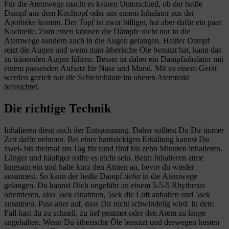
Für die Atemwege macht es keinen Unterschied, ob der heiße
Dampf aus dem Kochtopf oder aus einem Inhalator aus der
Apotheke kommt. Der Topf ist zwar billiger, hat aber dafür ein paar
Nachteile. Zum einen können die Dämpfe nicht nur in die
Atemwege sondern auch in die Augen gelangen. Heißer Dampf
reizt die Augen und wenn man ätherische Öle benutzt hat, kann das
zu tränenden Augen führen. Besser ist daher ein Dampfinhalator mit
einem passenden Aufsatz für Nase und Mund. Mit so einem Gerät
werden gezielt nur die Schleimhäute im oberen Atemtrakt
befeuchtet.
Die richtige Technik
Inhalieren dient auch der Entspannung. Daher solltest Du Dir immer
Zeit dafür nehmen. Bei einer hartnäckigen Erkältung kannst Du
zwei- bis dreimal am Tag für rund fünf bis zehn Minuten inhalieren.
Länger und häufiger sollte es nicht sein. Beim Inhalieren atme
langsam ein und halte kurz den Atmen an, bevor du wieder
ausatmest. So kann der heiße Dampf tiefer in die Atemwege
gelangen. Du kannst Dich ungefähr an einem 5-5-5 Rhythmus
orientieren, also 5sek einatmen, 5sek die Luft anhalten und 5sek
ausatmen. Pass aber auf, dass Dir nicht schwindelig wird. In dem
Fall hast du zu schnell, zu tief geatmet oder den Atem zu lange
angehalten. Wenn Du ätherische Öle benutzt und deswegen husten