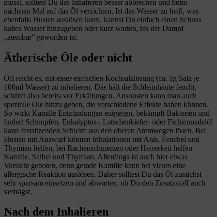
musst, solltest Du das Inhalieren besser abbrechen und beim
nächsten Mal auf das Öl verzichten. Ist das Wasser zu heiß, was
ebenfalls Husten auslösen kann, kannst Du einfach einen Schuss
kaltes Wasser hinzugeben oder kurz warten, bis der Dampf
„atembar“ geworden ist.
Ätherische Öle oder nicht
Oft reicht es, mit einer einfachen Kochsalzlösung (ca. 1g Salz je
100ml Wasser) zu inhalieren. Das hält die Schleimhäute feucht,
schützt also bereits vor Erkältungen. Ansonsten kann man auch
spezielle Öle hinzu geben, die verschiedene Effekte haben können.
So wirkt Kamille Entzündungen entgegen, bekämpft Bakterien und
lindert Schnupfen. Eukalyptus-, Latschenkiefer- oder Fichtennadelöl
kann festsitzenden Schleim aus den oberen Atemwegen lösen. Bei
Husten mit Auswurf können Inhalationen mit Anis, Fenchel und
Thymian helfen, bei Rachenschmerzen oder Heiserkeit helfen
Kamille, Salbei und Thymian. Allerdings ist auch hier etwas
Vorsicht geboten, denn gerade Kamille kann bei vielen eine
allergische Reaktion auslösen. Daher solltest Du das Öl zunächst
sehr sparsam einsetzen und abwarten, ob Du den Zusatzstoff auch
verträgst.
Nach dem Inhalieren