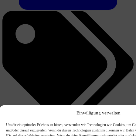
Einwilligung verwalten
Markiert:
erkältung
gesundheit
husten
ratgeber
Um dir ein optimales Erlebnis zu bieten, verwenden wir Technologien wie Cookies, um Ge
und/oder darauf zuzugreifen. Wenn du diesen Technologien zustimmst, können wir Daten w
IDs auf dieser Website verarbeiten. Wenn du deine Einwillligung nicht erteilst oder zurü