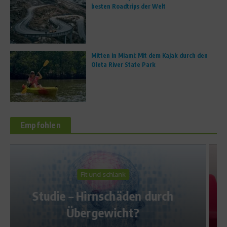
besten Roadtrips der Welt
Mitten in Miami: Mit dem Kajak durch den
Oleta River State Park
Empfohlen
Produkttest
Elektronische Personal
h
Trainer – Der Brigitte
Ernährungscoach im Test