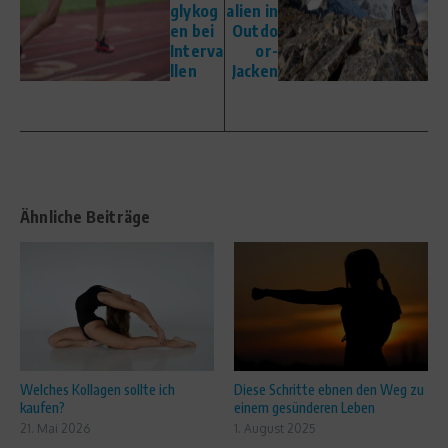
glykog
alien in
en bei
Outdo
Interva
or-
llen
Jacken
Ähnliche Beiträge
Welches Kollagen sollte ich
Diese Schritte ebnen den Weg zu
kaufen?
einem gesünderen Leben
21. Mai 2026
1. August 2025