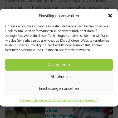
Eiswürfeln, die man normal lutschen kann. Von außen
kann man mit Kühlpacks oder einem kalten Umschlag die
Kühlung unterstützen. Im Anschluss ist es wichtig, die
Einwilligung verwalten
Vitalzeichen (
Atmung
,
Puls
) des Betroffenen zu
Um dir ein optimales Erlebnis zu bieten, verwenden wir Technologien wie
kontrollieren und bei
Herz
- oder Atemstillstand
Cookies, um Geräteinformationen zu speichern und/oder darauf
entsprechende Sofortmaßnahmen einzuleiten.
zuzugreifen. Wenn du diesen Technologien zustimmst, können wir Daten
wie das Surfverhalten oder eindeutige IDs auf dieser Website verarbeiten.
Wenn du deine Einwillligung nicht erteilst oder zurückziehst, können
Beitrag teilen
bestimmte Merkmale und Funktionen beeinträchtigt werden.
Akzeptieren
vorheriger Beitrag
Ablehnen
Härter
Nächster Beitrag
Einstellungen ansehen
Trainie
ren –
Gefähr
Kreati
liche
Cookie-Richtlinie
Datenschutzbestimmungen
Impressum
n
Stoffe
schont
–
Muskel
Chemik