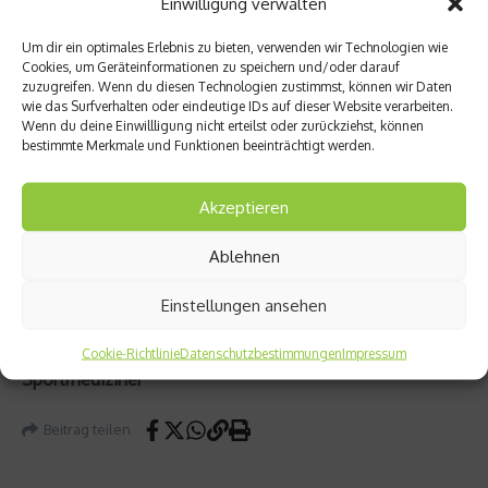
Einwilligung verwalten
Darauf, dass du deine Kraft steigert und sich ggf. deine
Um dir ein optimales Erlebnis zu bieten, verwenden wir Technologien wie
Cookies, um Geräteinformationen zu speichern und/oder darauf
Muskelmasse erhöht.
zuzugreifen. Wenn du diesen Technologien zustimmst, können wir Daten
wie das Surfverhalten oder eindeutige IDs auf dieser Website verarbeiten.
Wenn du deine Einwillligung nicht erteilst oder zurückziehst, können
Die Kraftsteigerung erkennst du an deinen
bestimmte Merkmale und Funktionen beeinträchtigt werden.
Trainingsgewichten und den Muskelzuwachs mit Hilfe
einer Analyse der Körperkomposition,
Akzeptieren
Umfangsmessungen und auf der Waage. Es heißt
zurecht, du kannst nicht managen, was du nicht misst.
Ablehnen
Viel Spaß weiterhin beim Training
Einstellungen ansehen
Dr. Markus Klingenberg
Cookie-Richtlinie
Datenschutzbestimmungen
Impressum
Sportmediziner
Beitrag teilen