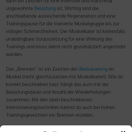
dann ein Zeichen für eine intensive und manchmal
ungewohnte
Belastung
ist. Wichtig sind die
anschließende ausreichende Regeneration und eine
Trainingspause für die trainierte Muskelgruppe bis zur
völligen Schmerzfreiheit. Der Muskelkater ist keinesfalls
unabdingbare Voraussetzung für eine Wirkung des
Trainings und muss damit nicht grundsätzlich angestrebt
werden.
Das „Brennen“ ist ein Zeichen der
Übersäuerung
im
Muskel (nicht gleichzusetzen mit Muskelkater!). Wie du
korrekt beschrieben hast, hängt das auch mit der
Belastungsdauer und Anzahl der Wiederholungen
zusammen. Mit den oben beschriebenen
Intensivierungstechniken kannst du auch bei hohen
Trainingsgewichten ein Brennen erzielen.
Worauf kommt es am Ende an?