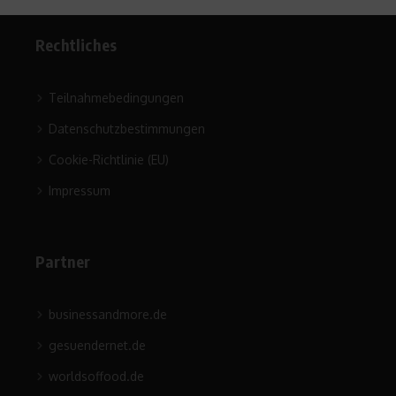
Rechtliches
Teilnahmebedingungen
Datenschutzbestimmungen
Cookie-Richtlinie (EU)
Impressum
Partner
businessandmore.de
gesuendernet.de
worldsoffood.de