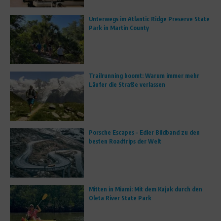
Unterwegs im Atlantic Ridge Preserve State
Park in Martin County
Trailrunning boomt: Warum immer mehr
Läufer die Straße verlassen
Porsche Escapes – Edler Bildband zu den
besten Roadtrips der Welt
Mitten in Miami: Mit dem Kajak durch den
Oleta River State Park