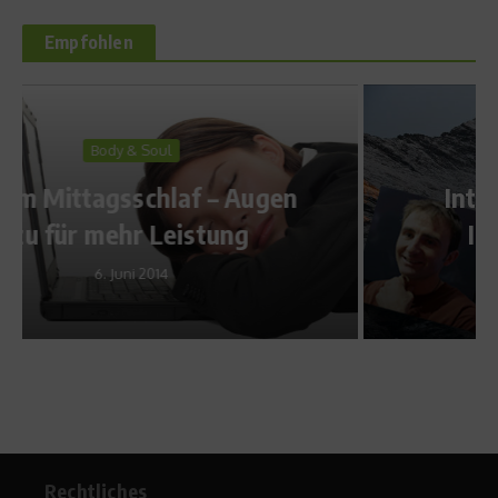
Empfohlen
Star Interviews
Interview mit Ueli Steck –
Immer gegen die Zeit
15. Februar 2012
Rechtliches