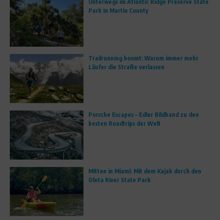
Unterwegs im Atlantic Ridge Preserve State
Park in Martin County
Trailrunning boomt: Warum immer mehr
Läufer die Straße verlassen
Porsche Escapes – Edler Bildband zu den
besten Roadtrips der Welt
Mitten in Miami: Mit dem Kajak durch den
Oleta River State Park