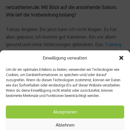
netzathleten.de: Mit Blick auf die anstehende Saison.
Wie lief die Vorbereitung bislang?
Tobias Angerer: Bis jetzt kann ich nicht klagen. Es hat
alles gepasst, ich konnte gut trainieren. Bin vor allem
gesund und ohne Verletzungen geblieben. Das
Training
hat mir Spaß gemacht und war von sehr guter Qualität.
Einwilligung verwalten
Das Einzige, was mir gefehlt hat, war der Vergleich zu
den anderen Athleten, da ich bei der Leistungskontrolle
Um dir ein optimales Erlebnis zu bieten, verwenden wir Technologien wie
leicht angeschlagen war und diese aus
Cookies, um Geräteinformationen zu speichern und/oder darauf
zuzugreifen. Wenn du diesen Technologien zustimmst, können wir Daten
Sicherheitsgründen weggelassen habe. Trotzdem kann
wie das Surfverhalten oder eindeutige IDs auf dieser Website verarbeiten.
ich meinen Körper gut einschätzen und denke, dass ich
Wenn du deine Einwillligung nicht erteilst oder zurückziehst, können
bestimmte Merkmale und Funktionen beeinträchtigt werden.
gut dabei bin.
netzathleten.de: Haben Sie konkrete Ziele was die
Akzeptieren
nächste Saison betrifft?
Ablehnen