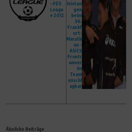
– PES
leistun
Leagu
gen
e 2012
beim
30.
Frankf
urt-
Marath
on –
ASICS
Frontr
unner
im
Team
unschl
agbar
Ähnliche Beiträge