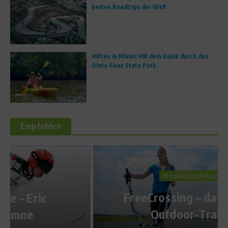
besten Roadtrips der Welt
Mitten in Miami: Mit dem Kajak durch den
Oleta River State Park
Empfohlen
Produktvorstellungen
FreeCrossing – das perfekte
Outdoor-Training