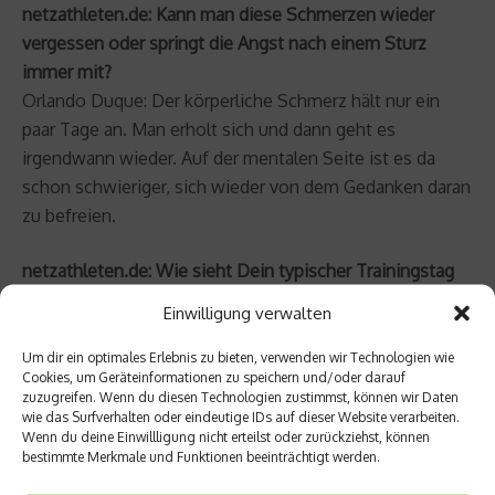
netzathleten.de: Kann man diese Schmerzen wieder
vergessen oder springt die Angst nach einem Sturz
immer mit?
Orlando Duque: Der körperliche Schmerz hält nur ein
paar Tage an. Man erholt sich und dann geht es
irgendwann wieder. Auf der mentalen Seite ist es da
schon schwieriger, sich wieder von dem Gedanken daran
zu befreien.
netzathleten.de: Wie sieht Dein typischer Trainingstag
aus? Wie ist die Gewichtung zwischen Technik-,
Einwilligung verwalten
Ausdauer
- und
Krafttraining
?
Orlando Duque: Die Ausdauer trainiere ich mit Laufen,
Um dir ein optimales Erlebnis zu bieten, verwenden wir Technologien wie
Cookies, um Geräteinformationen zu speichern und/oder darauf
Radfahren und
Schwimmen
. Das legt die Grundlage für
zuzugreifen. Wenn du diesen Technologien zustimmst, können wir Daten
eine gute körperliche Verfassung. Den größten Teil
wie das Surfverhalten oder eindeutige IDs auf dieser Website verarbeiten.
Wenn du deine Einwillligung nicht erteilst oder zurückziehst, können
meines Trainings macht allerdings das Technik-Training
bestimmte Merkmale und Funktionen beeinträchtigt werden.
im Schwimmbad aus. Natürlich muss ich auch