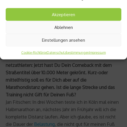
Tiefenstrahler hat das sehr geholfen. Dieses Gerät
strahlt ein kaltes Rotlicht aus, das tief ins Gewebe
Akzeptieren
eindringt und dort die Durchblutung verbessert. Damit
Ablehnen
haben wir gezielt die Plantarsehne bestrahlt. Aber auch
jetzt hilft es mir hin und wieder, wenn ich an anderen
Einstellungen ansehen
Stellen Überlastungserscheinungen habe, weil ich im
Training zu weit gegangen bin.
Cookie-Richtlinie
Datenschutzbestimmungen
Impressum
netzathleten: Jetzt hast Du Dein Comeback mit dem
Straßentitel über 10.000 Meter gekrönt. Kurz-oder
mittelfristig soll es für Dich aber auf die
Marathondistanz gehen. Ist die lange Strecke und das
Training nicht Gift für Deinen Fuß?
Jan Fitschen: In drei Wochen teste ich in Köln mal einen
Halbmarathon an, nächstes Jahr im Frühjahr will ich die
komplette Distanz laufen. Aber ich glaube, es ist nicht
die Dauer der
Belastung
, die nicht gut für meinen Fuß