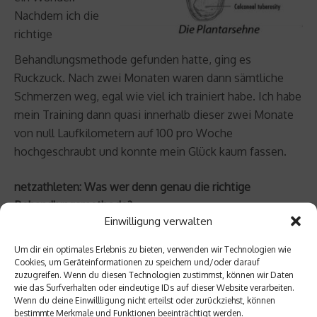
Nachdem ich die
richtige
Behandlungsmethode gefunden hatte, ging es
Ruckzuck. Nach zwei Monaten waren dann sämtliche
Schmerzen weg, egal wie viel ich trainiert habe. Ich habe
mein Training dann quasi innerhalb dieser zwei Monate
von null Laufkilometern auf 100 pro Woche
hochgeschraubt und konnte mein Glück kaum fassen.
netzathleten: Was wer denn genau die richtige
Behandlungsmethode?
Einwilligung verwalten
Jan Fitschen: Wir haben zunächst sehr viel
Stabilisationstraining für das Fußgelenk gemacht. Ich bin
Um dir ein optimales Erlebnis zu bieten, verwenden wir Technologien wie
mittlerweile ein Artist auf dem Pezzi-Ball, im Verein
Cookies, um Geräteinformationen zu speichern und/oder darauf
zuzugreifen. Wenn du diesen Technologien zustimmst, können wir Daten
macht man sich schon über mich lustig, da ich so viele
wie das Surfverhalten oder eindeutige IDs auf dieser Website verarbeiten.
Zirkusübungen mache, anstatt „normal“ zu trainieren. In
Wenn du deine Einwillligung nicht erteilst oder zurückziehst, können
bestimmte Merkmale und Funktionen beeinträchtigt werden.
Kombination mit einem Gerät namens Repuls