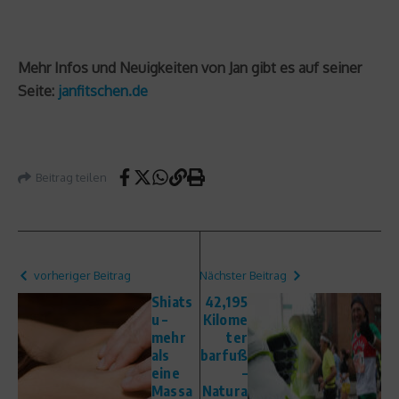
Mehr Infos und Neuigkeiten von Jan gibt es auf seiner
Seite:
janfitschen.de
Beitrag teilen
vorheriger Beitrag
Nächster Beitrag
Shiats
42,195
u –
Kilome
mehr
ter
als
barfuß
eine
–
Massa
Natura