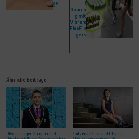
ge
l
Runnin
g mit
Vibram
FiveFin
gers
Ähnliche Beiträge
Olympiasieger, Kämpfer und
Spitzenathletin und Lifeplus-