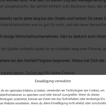
ler ausgetauscht, das gehört einfach zum Business dazu, das 
ereits sechs Jahre lang bei den Sharks und hattest Dir einen
kblickend betrachtet war es gut für mich, und die neue Herausfo
ch riesige Wirtschaftsunternehmen. Gibt es dadurch auch Unter
in Spieler schlecht spielt ist er schneller weg vom Fenster, als
ikarriere bei den Krefeld Pinguins begonnen. Wieso hat Dich di
nd träumt davon. Da hat die DEL keine Chance.
Einwilligung verwalten
rschied zwischen Nordamerikanischem Eishockey und Europäis
dir ein optimales Erlebnis zu bieten, verwenden wir Technologien wie Cookies, um
 mehr Bodychecks.
äteinformationen zu speichern und/oder darauf zuzugreifen. Wenn du diesen
hnologien zustimmst, können wir Daten wie das Surfverhalten oder eindeutige IDs 
er für ein deutsches Team zu spielen?
ser Website verarbeiten. Wenn du deine Einwillligung nicht erteilst oder zurückziehs