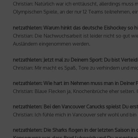
Christian: Natürlich war ich enttäuscht, allerdings muss m
Olympischen Spiele, an der nur 12 Teams teilnehmen, ein
netzathleten: Warum hinkt das deutsche Eishockey so hi
Christian: Die Nachwuchsarbeit ist leider nicht so gut 
Ausländern eingenommen werden.
netzathleten: Jetzt mal zu Deinem Sport: Du bist Vertei
Christian: Mir macht es Spaß, Tore zu verhindern und mic
netzathleten: Wie hart im Nehmen muss man in Deiner P
Christian: Blaue Flecken ja, Knochenbrüche eher selten. 
netzathleten: Bei den Vancouver Canucks spielst Du ers
Christian: Ich fühle mich in Vancouver sehr wohl und 
netzathleten: Die Sharks flogen in der letzten Saison in
Konsequenz war, dass Brad Lukowich und Du ausgetaus