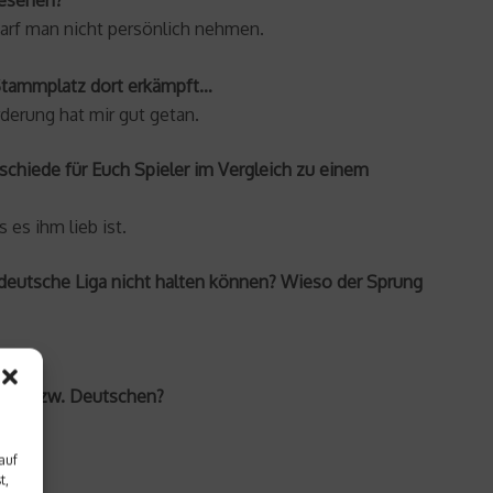
darf man nicht persönlich nehmen.
 Stammplatz dort erkämpft…
rderung hat mir gut getan.
schiede für Euch Spieler im Vergleich zu einem
 es ihm lieb ist.
e deutsche Liga nicht halten können? Wieso der Sprung
chen bzw. Deutschen?
auf
t,