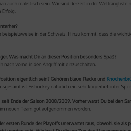
an auch realistisch sein. Wir sind derzeit in der Weltrangliste 
 Erfolg.
nterher?
wie beispielsweise in der Schweiz. Hinzu kommt, dass die wich
diger. Was macht Dir an dieser Position besonders Spaß?
h nach vorne in den Angriff mit einzuschalten.
osition eigentlich sein? Gehören blaue Flecke und
Knochenbr
Insgesamt ist Eishockey natürlich ein sehr körperbetonter Spor
t seit Ende der Saison 2008/2009. Vorher warst Du bei den Sa
bin im neuen Team gut aufgenommen worden.
 der ersten Runde der Playoffs unerwartet raus, obwohl sie al
cht worden seid. Wie hast Du diesen Zug des Managements 