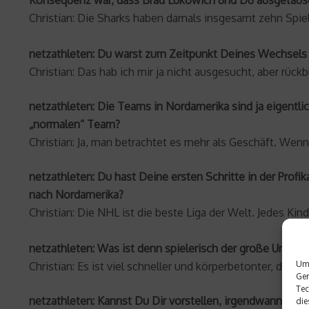
Christian: Die Sharks haben damals insgesamt zehn Spie
netzathleten: Du warst zum Zeitpunkt Deines Wechsels b
Christian: Das hab ich mir ja nicht ausgesucht, aber rüc
netzathleten: Die Teams in Nordamerika sind ja eigentli
„normalen“ Team?
Christian: Ja, man betrachtet es mehr als Geschäft. Wenn e
netzathleten: Du hast Deine ersten Schritte in der Prof
nach Nordamerika?
Christian: Die NHL ist die beste Liga der Welt. Jedes Ki
netzathleten: Was ist denn spielerisch der große Unte
Um 
Christian: Es ist viel schneller und körperbetonter, d.h.
Ger
Tec
netzathleten: Kannst Du Dir vorstellen, irgendwann wied
die