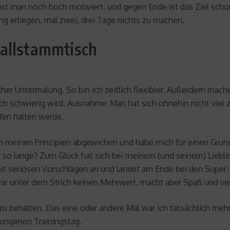
 ist man noch hoch motiviert, und gegen Ende ist das Ziel schon
ng erliegen, mal zwei, drei Tage nichts zu machen.
ballstammtisch
ischer Untermalung. So bin ich zeitlich flexibler. Außerdem ma
ich schwierig wird. Ausnahme: Man hat sich ohnehin nicht vie
ffen halten werde.
on meinen Prinzipien abgewichen und habe mich für einen Grun
so lange? Zum Glück hat sich bei meinem (und seinem) Liebling
 seriösen Vorschlägen an und landet am Ende bei den Super-G
ar unter dem Strich keinen Mehrwert, macht aber Spaß und verk
zu behalten. Das eine oder andere Mal war ich tatsächlich me
elungenen Trainingstag.