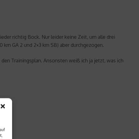
er richtig Bock. Nur leider keine Zeit, um alle drei
(10 km GA 2 und 2×3 km SB) aber durchgezogen.
en Trainingsplan. Ansonsten weiß ich ja jetzt, was ich
auf
t,