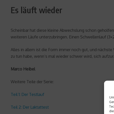
Es läuft wieder
Scheinbar hat diese kleine Abwechslung schon geholfen, d
weiteren Läufe unterzubringen. Einen Schwellenlauf (3
Alles in allem ist die Form immer noch gut, und nächst
zu tun habe, wenn‘s mal wieder schwer wird, sich aufzur
Marco Heibel
Weitere Teile der Serie:
Teil 1: Der Testlauf
Um 
Ger
Tec
Teil 2: Der Laktattest
die