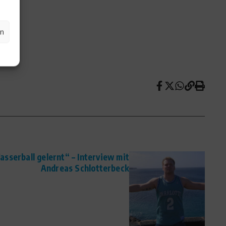
en
serball gelernt“ – Interview mit
Andreas Schlotterbeck