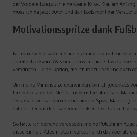
der Vorbereitung auch eine kleine Krise. Klar, am Anfang
muss ich da jetzt durch und darf bloß nicht der Versuchu
Motivationsspritze dank Fuß
Normalerweise laufe ich lieber alleine, nur mit musikal
unterhalten kann. Was bei Intervallen im Schwellenbere
verbringen – eine Option, die ich mir für das Eheleben o
Um meine Minikrise zu überwinden, bin ich jedenfalls v
Freund verabredet. Nur worüber unterhalten sich Männer 
Personaldiskussionen machen immer Spaß. Man fängt mit
haben oder auf der Trainerbank saßen. Das Ganze hat zw
So hätte ich beinahe vergessen, meine Pulsuhr im Auge 
diese Einheit. Alles in allem verbuche ich das aber als g