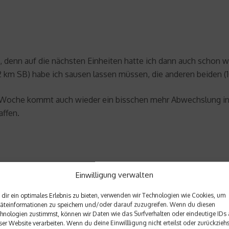
enn auf die nächsten Einheiten hatte ich dann auch schon wied
×2 km SB) habe ich sausen lassen müssen, die anderen beiden 
e Woche kommt auch wieder ein bisschen mehr Abwechslung in d
affen.
Einwilligung verwalten
dir ein optimales Erlebnis zu bieten, verwenden wir Technologien wie Cookies, um
äteinformationen zu speichern und/oder darauf zuzugreifen. Wenn du diesen
hnologien zustimmst, können wir Daten wie das Surfverhalten oder eindeutige IDs 
ser Website verarbeiten. Wenn du deine Einwillligung nicht erteilst oder zurückziehs