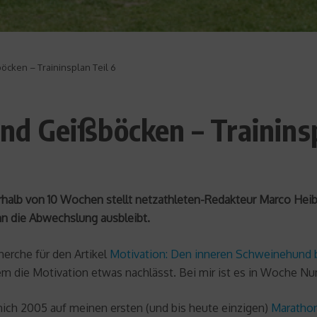
ken – Traininsplan Teil 6
d Geißböcken – Traininsp
halb von 10 Wochen stellt netzathleten-Redakteur Marco Heibe
n die Abwechslung ausbleibt.
cherche für den Artikel
Motivation: Den inneren Schweinehund 
em die Motivation etwas nachlässt. Bei mir ist es in Woche Nu
mich 2005 auf meinen ersten (und bis heute einzigen)
Maratho