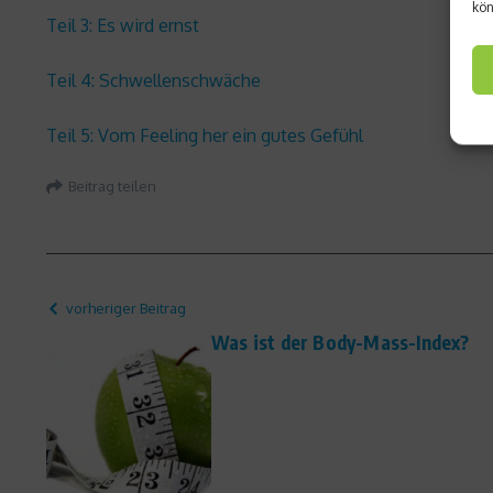
kön
Teil 3: Es wird ernst
Teil 4: Schwellenschwäche
Teil 5: Vom Feeling her ein gutes Gefühl
Beitrag teilen
vorheriger Beitrag
Was ist der Body-Mass-Index?