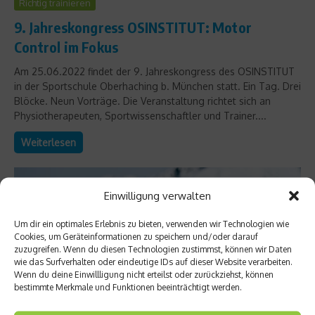
Richtig trainieren
9. Jahreskongress OSINSTITUT: Motor
Control im Fokus
Am 25.06.2022 findet der 9. Jahreskongress des OSINSTITUT
in der Sportschule Oberhaching b. München statt. Ein Tag. Drei
Blöcke. Neun Vorträge. Die Veranstaltung richtet sich an
Physiotherapeuten, Sportwissenschaftler und Trainer....
Weiterlesen
Einwilligung verwalten
Um dir ein optimales Erlebnis zu bieten, verwenden wir Technologien wie
Cookies, um Geräteinformationen zu speichern und/oder darauf
zuzugreifen. Wenn du diesen Technologien zustimmst, können wir Daten
wie das Surfverhalten oder eindeutige IDs auf dieser Website verarbeiten.
Wenn du deine Einwillligung nicht erteilst oder zurückziehst, können
bestimmte Merkmale und Funktionen beeinträchtigt werden.