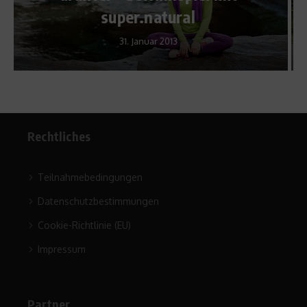
Warum Ozon schädlich ist
21. August 2009
Rechtliches
Teilnahmebedingungen
Datenschutzbestimmungen
Cookie-Richtlinie (EU)
Impressum
Partner