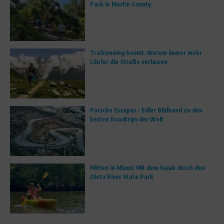
Park in Martin County
Trailrunning boomt: Warum immer mehr
Läufer die Straße verlassen
Porsche Escapes – Edler Bildband zu den
besten Roadtrips der Welt
Mitten in Miami: Mit dem Kajak durch den
Oleta River State Park