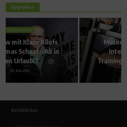
Empfohlen
Dr. Sport
Muskelkater nach High
Intensity Training –
Trainingstipp von Dr. Sport
22. Dezember 2011
Rechtliches
Teilnahmebedingungen