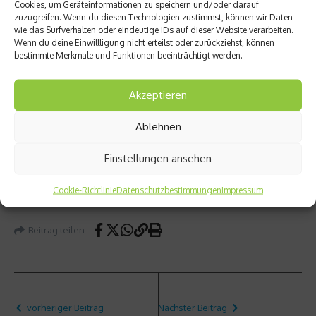
Cookies, um Geräteinformationen zu speichern und/oder darauf
Facebookseite netzathleten.de
und die Einsender einer
zuzugreifen. Wenn du diesen Technologien zustimmst, können wir Daten
wie das Surfverhalten oder eindeutige IDs auf dieser Website verarbeiten.
E-Mail mit dem Betreff „
Marathon-Performance
“ an
Wenn du deine Einwillligung nicht erteilst oder zurückziehst, können
gewinnspiel@wort-sport.de
teil.
bestimmte Merkmale und Funktionen beeinträchtigt werden.
Teilnahme ab 18 Jahren. Hier geht es zu den kompletten
Akzeptieren
Teilnahmebedingungen
.
Ablehnen
Einsendeschluss ist Sonntag, der 04.07.2021.
Einstellungen ansehen
Wir wünschen viel Glück!
Cookie-Richtlinie
Datenschutzbestimmungen
Impressum
Beitrag teilen
vorheriger Beitrag
Nächster Beitrag