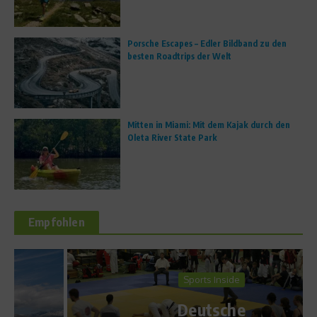
Porsche Escapes – Edler Bildband zu den
besten Roadtrips der Welt
Mitten in Miami: Mit dem Kajak durch den
Oleta River State Park
Empfohlen
Sports Inside
Deutsche