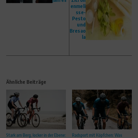
enmeli
sse-
Pesto
und
Bresao
la
Ähnliche Beiträge
Stark am Berg, locker in der Ebene:
Radsport mit Köpfchen: Was