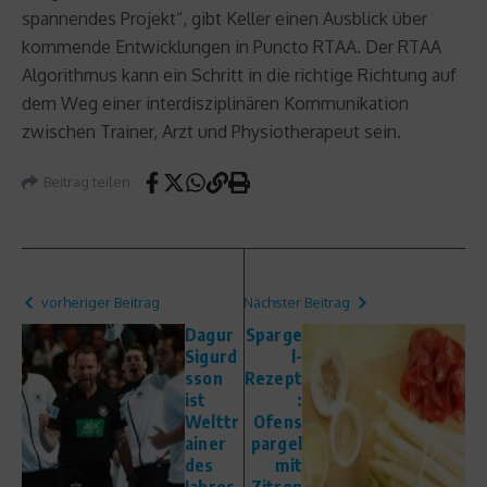
spannendes Projekt“, gibt Keller einen Ausblick über
kommende Entwicklungen in Puncto RTAA. Der RTAA
Algorithmus kann ein Schritt in die richtige Richtung auf
dem Weg einer interdisziplinären Kommunikation
zwischen Trainer, Arzt und Physiotherapeut sein.
Beitrag teilen
vorheriger Beitrag
Nächster Beitrag
Dagur
Sparge
Sigurd
l-
sson
Rezept
ist
:
Welttr
Ofens
ainer
pargel
des
mit
Jahres
Zitron