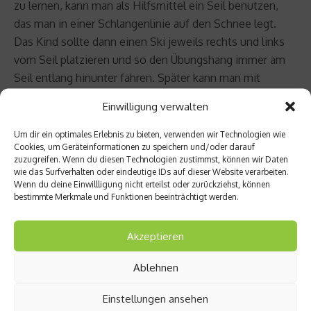
zu lernen, kann man als Hilfsmittel ein Seil benutzen,
das man in einer Schlangenlinie auf den Schnee legt.
Das Kind sollte dann einen Ski jeweils rechts und links
vom Seil platzieren und so den Übungshang immer am
Seil entlang hinunter fahren. Später kann man mit
Stöcken oder auf Kinderskihängen mit
Einwilligung verwalten
kinderspezifischen Hindernissen wie Blumen oder
Tieren einen Slalomkurs abstecken, den die Kinder dann
Um dir ein optimales Erlebnis zu bieten, verwenden wir Technologien wie
Cookies, um Geräteinformationen zu speichern und/oder darauf
abfahren. Meistens reicht es, einen Kurs vorzuzeichnen,
zuzugreifen. Wenn du diesen Technologien zustimmst, können wir Daten
damit das Kind durch Gewichtsverlagerung eigenständig
wie das Surfverhalten oder eindeutige IDs auf dieser Website verarbeiten.
Wenn du deine Einwillligung nicht erteilst oder zurückziehst, können
lernt, Kurven zu fahren.
bestimmte Merkmale und Funktionen beeinträchtigt werden.
Übung 5 – Vis-a-vis
Akzeptieren
Wenn das Kind nun einigermaßen sicher auf den Skiern
Ablehnen
steht, alleine bremsen und vielleicht sogar die ersten
Kurven fahren kann, kann man die Hilfestellung durch die
Einstellungen ansehen