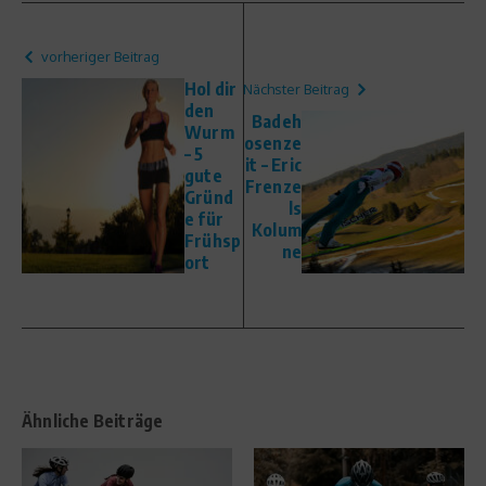
vorheriger Beitrag
Hol dir
Nächster Beitrag
den
Badeh
Wurm
osenze
– 5
it – Eric
gute
Frenze
Gründ
ls
e für
Kolum
Frühsp
ne
ort
Ähnliche Beiträge