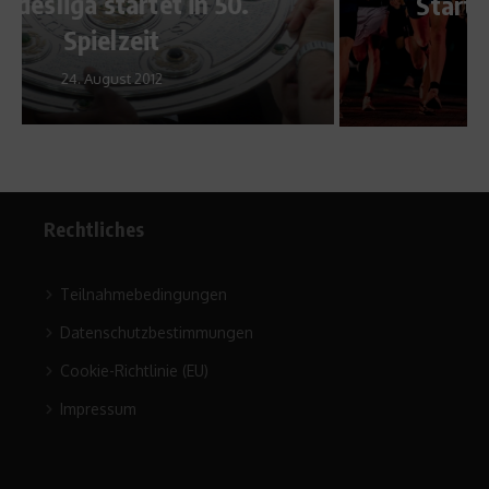
Startschuss für den guten
Zweck
13. Februar 2020
Rechtliches
Teilnahmebedingungen
Datenschutzbestimmungen
Cookie-Richtlinie (EU)
Impressum