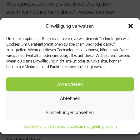
Bewegungsausführung sieht diese Übung dem
einarmigen Swing recht ähnlich, wobei man beim
Aufwärtsschwung noch eine Zugbewegung integriert.
Einwilligung verwalten
Sobald die Kettlebell etwa auf Brusthöhe ist, wird die
Schulter
des Schwungarmes aktiv nach hinten geführt
Um dir ein optimales Erlebnis zu bieten, verwenden wir Technologien wie
und der Schwung aktiv abgebremst.
Cookies, um Geräteinformationen zu speichern und/oder darauf
zuzugreifen. Wenn du diesen Technologien zustimmst, können wir Daten
wie das Surfverhalten oder eindeutige IDs auf dieser Website verarbeiten.
Kettlebell Clean
Wenn du deine Einwillligung nicht erteilst oder zurückziehst, können
bestimmte Merkmale und Funktionen beeinträchtigt werden.
Als nächstes musst Du das Umsetzen lernen.
Ausgangsposition ist wieder der stabile Stand.
Akzeptieren
Schwinge die Hantel durch den Hüftimpuls nach oben
Ablehnen
und schließe den High-Pull an. Nun musst Du die Hantel
umsetzten, indem Du dynamisch mit dem Ellenbogen
Einstellungen ansehen
unter den Schwerpunkt der Hantel gehst. Die
Rundhantel kommt dann auf dem Unterarm zu liegen.
Cookie-Richtlinie
Datenschutzbestimmungen
Impressum
Kettlebell Press