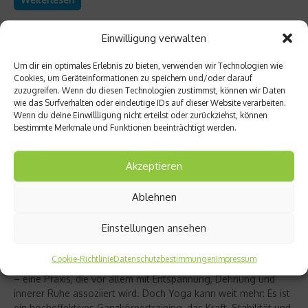
Einwilligung verwalten
Um dir ein optimales Erlebnis zu bieten, verwenden wir Technologien wie
Cookies, um Geräteinformationen zu speichern und/oder darauf
zuzugreifen. Wenn du diesen Technologien zustimmst, können wir Daten
wie das Surfverhalten oder eindeutige IDs auf dieser Website verarbeiten.
Wenn du deine Einwillligung nicht erteilst oder zurückziehst, können
bestimmte Merkmale und Funktionen beeinträchtigt werden.
Akzeptieren
Ablehnen
Richtig trainieren
Christine Bielecki über ihr Buch „Yoga Power“
Einstellungen ansehen
– Kraft trifft Achtsamkeit
Cookie-Richtlinie
Datenschutzbestimmungen
Impressum
Yoga gilt für viele als sanfter Ausgleich zum hektischen Alltag
– eine Praxis, die vor allem mit Entspannung, Dehnung und
innerer Ruhe assoziiert wird. Doch Yoga kann weit mehr: Es ist
ein hocheffektives Ganzkörpertraining, das Kraft, Stabilität und