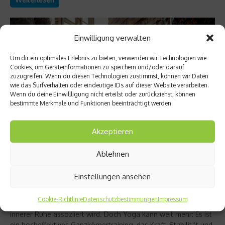
Einwilligung verwalten
Um dir ein optimales Erlebnis zu bieten, verwenden wir Technologien wie
Cookies, um Geräteinformationen zu speichern und/oder darauf
zuzugreifen. Wenn du diesen Technologien zustimmst, können wir Daten
wie das Surfverhalten oder eindeutige IDs auf dieser Website verarbeiten.
Wenn du deine Einwillligung nicht erteilst oder zurückziehst, können
bestimmte Merkmale und Funktionen beeinträchtigt werden.
Akzeptieren
Richtig trainieren
Ablehnen
Christine Bielecki über ihr Buch „Yoga Power“
– Kraft trifft Achtsamkeit
Einstellungen ansehen
Yoga gilt für viele als sanfter Ausgleich zum hektischen Alltag
Cookie-Richtlinie
Datenschutzbestimmungen
Impressum
– eine Praxis, die vor allem mit Entspannung, Dehnung und
innerer Ruhe assoziiert wird. Doch Yoga kann weit mehr: Es ist
ein hocheffektives Ganzkörpertraining, das Kraft, Stabilität und