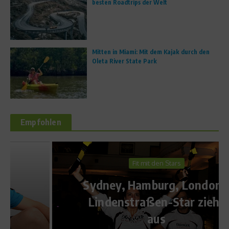
besten Roadtrips der Welt
Mitten in Miami: Mit dem Kajak durch den
Oleta River State Park
Empfohlen
Fit mit den Stars
Sydney, Hamburg, London –
Lindenstraßen-Star zieht
aus