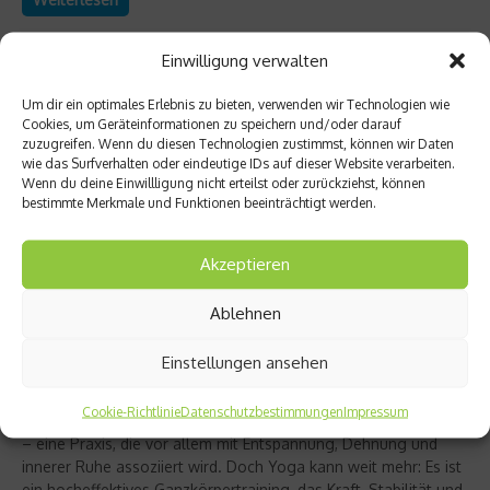
Einwilligung verwalten
Um dir ein optimales Erlebnis zu bieten, verwenden wir Technologien wie
Cookies, um Geräteinformationen zu speichern und/oder darauf
zuzugreifen. Wenn du diesen Technologien zustimmst, können wir Daten
wie das Surfverhalten oder eindeutige IDs auf dieser Website verarbeiten.
Wenn du deine Einwillligung nicht erteilst oder zurückziehst, können
bestimmte Merkmale und Funktionen beeinträchtigt werden.
Akzeptieren
Ablehnen
Richtig trainieren
Christine Bielecki über ihr Buch „Yoga Power“
Einstellungen ansehen
– Kraft trifft Achtsamkeit
Cookie-Richtlinie
Datenschutzbestimmungen
Impressum
Yoga gilt für viele als sanfter Ausgleich zum hektischen Alltag
– eine Praxis, die vor allem mit Entspannung, Dehnung und
innerer Ruhe assoziiert wird. Doch Yoga kann weit mehr: Es ist
ein hocheffektives Ganzkörpertraining, das Kraft, Stabilität und