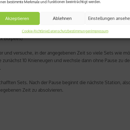
nen bestimmte Merkmale und Funktionen beeinträchtigt werden.
)
Akzeptieren
Ablehnen
Einstellungen anseh
g)
Cookie-Richtlinie
Datenschutzbestimmungen
Impressum
0x Burpees)
er und versuche, in der angegebenen Zeit so viele Sets wie m
che zunächst 10 Knieneugen und wechsle dann ohne Pause zu d
.
schafften Sets. Nach der Pause beginnt die nächste Station, 
gegebenen Zeit zu absolvieren.