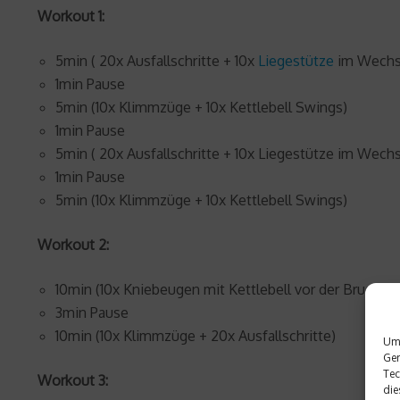
Workout 1:
5min ( 20x Ausfallschritte + 10x
Liegestütze
im Wechs
1min Pause
5min (10x Klimmzüge + 10x Kettlebell Swings)
1min Pause
5min ( 20x Ausfallschritte + 10x Liegestütze im Wechs
1min Pause
5min (10x Klimmzüge + 10x Kettlebell Swings)
Workout 2:
10min (10x Kniebeugen mit Kettlebell vor der Brust + 
3min Pause
10min (10x Klimmzüge + 20x Ausfallschritte)
Um 
Ger
Tec
Workout 3:
die