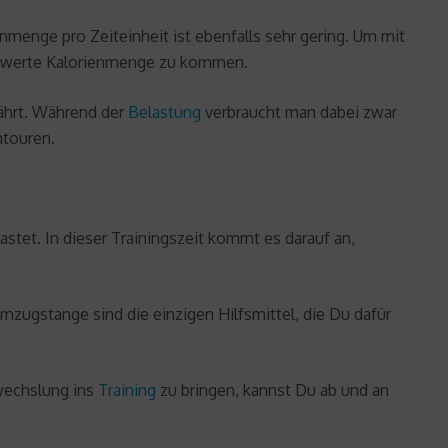
nmenge pro Zeiteinheit ist ebenfalls sehr gering. Um mit
enswerte Kalorienmenge zu kommen.
fährt. Während der
Belastung
verbraucht man dabei zwar
htouren.
tet. In dieser Trainingszeit kommt es darauf an,
zugstange sind die einzigen Hilfsmittel, die Du dafür
wechslung ins
Training
zu bringen, kannst Du ab und an