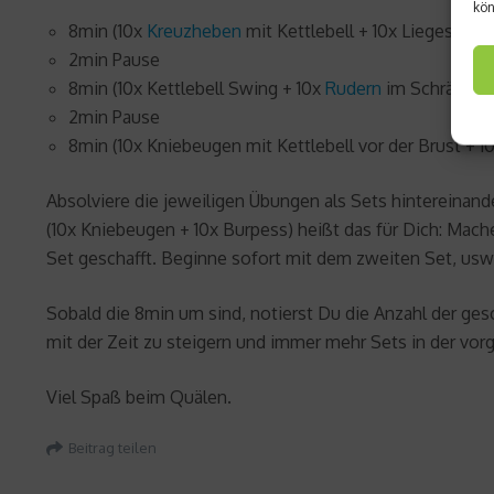
kön
8min (10x
Kreuzheben
mit Kettlebell + 10x Liegestütze
2min Pause
8min (10x Kettlebell Swing + 10x
Rudern
im Schräghan
2min Pause
8min (10x Kniebeugen mit Kettlebell vor der Brust + 1
Absolviere die jeweiligen Übungen als Sets hintereinand
(10x Kniebeugen + 10x Burpess) heißt das für Dich: Ma
Set geschafft. Beginne sofort mit dem zweiten Set, usw
Sobald die 8min um sind, notierst Du die Anzahl der ge
mit der Zeit zu steigern und immer mehr Sets in der vor
Viel Spaß beim Quälen.
Beitrag teilen