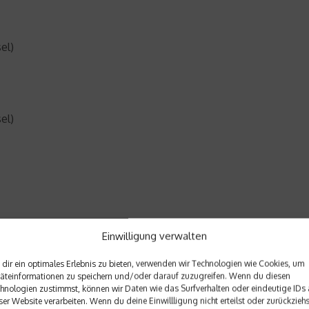
el)
el)
10x enge Liegestütze)
Einwilligung verwalten
dir ein optimales Erlebnis zu bieten, verwenden wir Technologien wie Cookies, um
äteinformationen zu speichern und/oder darauf zuzugreifen. Wenn du diesen
hnologien zustimmst, können wir Daten wie das Surfverhalten oder eindeutige IDs 
ser Website verarbeiten. Wenn du deine Einwillligung nicht erteilst oder zurückziehs