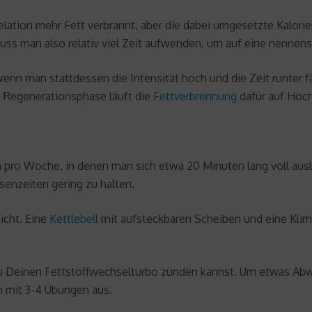
ation mehr Fett verbrannt, aber die dabei umgesetzte Kalorie
uss man also relativ viel Zeit aufwenden, um auf eine nenn
wenn man stattdessen die Intensität hoch und die Zeit runter 
n Regenerationsphase läuft die
Fettverbrennung
dafür auf Hoc
pro Woche, in denen man sich etwa 20 Minuten lang voll auslas
senzeiten gering zu halten.
icht. Eine
Kettlebell
mit aufsteckbaren Scheiben und eine Klimm
n Du Deinen Fettstoffwechselturbo zünden kannst. Um etwas Ab
h mit 3-4 Übungen aus.