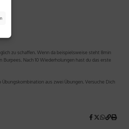
en
öglich zu schaffen. Wenn da beispielsweise steht 8min
en Burpees. Nach 10 Wiederholungen hast du das erste
also Übungskombination aus zwei Übungen. Versuche Dich