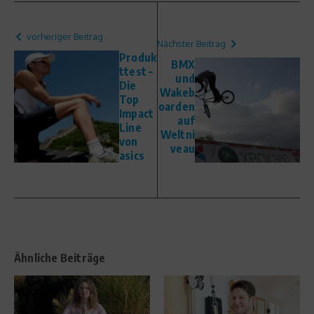
vorheriger Beitrag
Nächster Beitrag
Produk
BMX
ttest –
und
Die
Wakeb
Top
oarden
Impact
auf
Line
Weltni
von
veau
asics
Ähnliche Beiträge