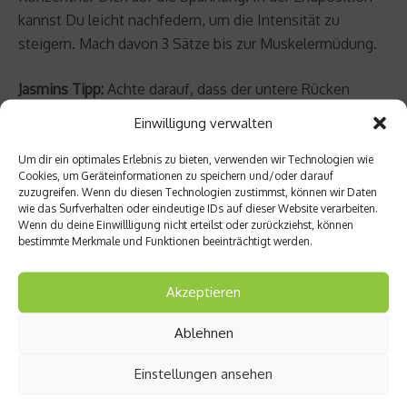
kannst Du leicht nachfedern, um die Intensität zu
steigern. Mach davon 3 Sätze bis zur Muskelermüdung.
Jasmins Tipp:
Achte darauf, dass der untere Rücken
immer Bodenkontakt hält. Die Wiederholungszahl kann
Einwilligung verwalten
man mit der Zeit steigern. Aber nicht übertreiben. Mehr
als 30 Wiederholungen sollten es nicht werden.
Um dir ein optimales Erlebnis zu bieten, verwenden wir Technologien wie
Cookies, um Geräteinformationen zu speichern und/oder darauf
Stattdessen solltest Du die Bewegungsgeschwindigkeit
zuzugreifen. Wenn du diesen Technologien zustimmst, können wir Daten
reduzieren und so Intensität und Qualität der Übung
wie das Surfverhalten oder eindeutige IDs auf dieser Website verarbeiten.
Wenn du deine Einwillligung nicht erteilst oder zurückziehst, können
steigern.
bestimmte Merkmale und Funktionen beeinträchtigt werden.
Laut einer Studie der Universität Bayreuth ist der Crunch
Akzeptieren
mit langen Armen übrigens die beste Bauchübung der
Welt. Mit Hilfe der Elektromyografie (EMG) haben die
Ablehnen
Sportwissenschaftler die elektrische Aktivität des
Muskels gemessen. Bei keiner anderen Übung haben die
Einstellungen ansehen
Wissenschaftler eine so hohe Intensität in der geraden