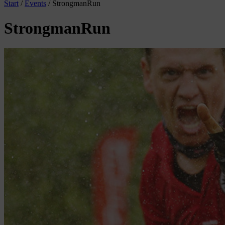
Start
/
Events
/
StrongmanRun
StrongmanRun