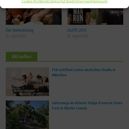
Cookie-Richtlinie
Datenschutzbestimmungen
Impressum
Die Vorbereitung
Outfit 2013
15. April 2013
15. April 2013
Aktuelles
FS8 eröffnet erstes deutsches Studio in
München
Unterwegs im Atlantic Ridge Preserve State
Park in Martin County