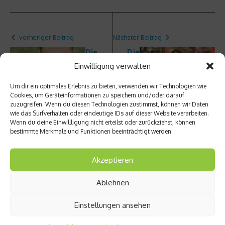
vorheriger Beitrag
Nächster Beitrag
Die
Die
Ausrüs
Tour
Einwilligung verwalten
tung
des
härtes
Um dir ein optimales Erlebnis zu bieten, verwenden wir Technologien wie
ten
Cookies, um Geräteinformationen zu speichern und/oder darauf
Laufs
zuzugreifen. Wenn du diesen Technologien zustimmst, können wir Daten
wie das Surfverhalten oder eindeutige IDs auf dieser Website verarbeiten.
Wenn du deine Einwillligung nicht erteilst oder zurückziehst, können
bestimmte Merkmale und Funktionen beeinträchtigt werden.
Akzeptieren
Ablehnen
Ähnliche Beiträge
Einstellungen ansehen