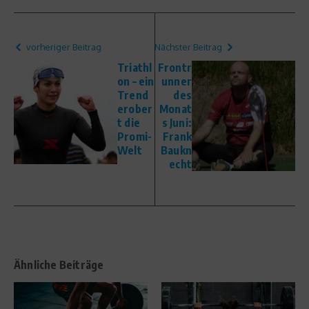
vorheriger Beitrag
Nächster Beitrag
Triathl
Frontr
on – ein
unner
Trend
des
erober
Monat
t die
s Juni:
Promi-
Frank
Welt
Baukn
echt
Ähnliche Beiträge