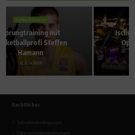
Reise & Freizeit
Ischgl startet mit Festival
Opening Woche in die
Skisaison
18. Oktober 2012
Rechtliches
Teilnahmebedingungen
Datenschutzbestimmungen