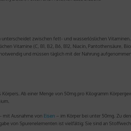
unterscheidet zwischen fett- und wasserlöslichen Vitaminen. Di
ichen Vitamine (C, B1, B2, B6, B12, Niacin, Pantothensäure, B
ensnotwendig und müssen täglich mit der Nahrung aufgenomme
es Körpers. Ab einer Menge von 50mg pro Kilogramm Körperg
sium.
 – mit Ausnahme von
Eisen
– im Körper bei unter 50mg. Zu den
gabe von Spurenelementen ist vielfältig: Sie sind an Stoffwec