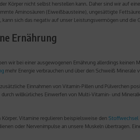
e der Körper nicht selbst herstellen kann. Daher sind wir auf e
immte Aminosäuren (Eiweißbausteine), ungesättigte Fettsäur
, kann sich das negativ auf unser Leistungsvermögen und die 
ene Ernährung
ben wir bei einer ausgewogenen Ernährung allerdings keinen M
ng
mehr Energie verbrauchen und über den Schweiß Minerale ve
 zusätzliche Einnahmen von Vitamin-Pillen und Pülverchen posi
an durch willkürliches Einwerfen von Multi-Vitamin- und Miner
m Körper. Vitamine regulieren beispielsweise den
Stoffwechsel
ienen oder Nervenimpulse an unsere Muskeln übertragen. Eine