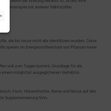
Selbst wenn die Wirkung bekannt ist, erzielt eine
m Zusammenspiel mit anderen Nährstoffen.
en
, die bis heute nicht alle identifiziert wurden. Diese
e spielen im Energiestoffwechsel von Pflanzen keine
offen voll zum Tragen kommt. Grundlage für die
in einem möglichst ausgeglichenen Verhältnis
eisch, Fisch, Hülsenfrüchte, Kerne und Nüsse auf den
lte Supplementierung Sinn.