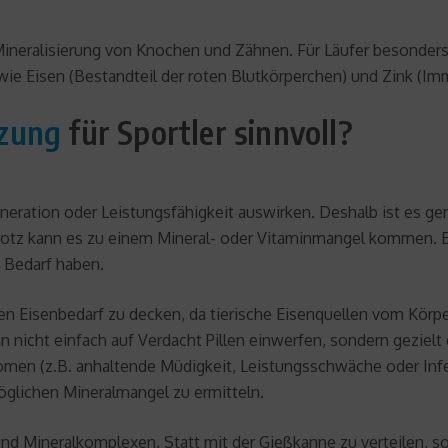
neralisierung von Knochen und Zähnen. Für Läufer besonders w
owie Eisen (Bestandteil der roten Blutkörperchen) und Zink (I
zung
für Sportler sinnvoll?
neration oder Leistungsfähigkeit auswirken. Deshalb ist es ger
tz kann es zu einem Mineral- oder Vitaminmangel kommen. Ein
 Bedarf haben.
enen Eisenbedarf zu decken, da tierische Eisenquellen vom Körp
an nicht einfach auf Verdacht Pillen einwerfen, sondern gezielt 
en (z.B. anhaltende Müdigkeit, Leistungsschwäche oder Infek
möglichen Mineralmangel zu ermitteln.
d Mineralkomplexen. Statt mit der Gießkanne zu verteilen, sol