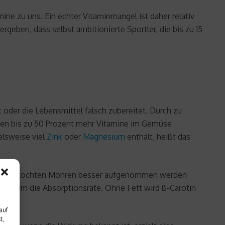
ine zu uns. Ein echter Vitaminmangel ist daher relativ
geben, dass selbst ambitionierte Sportler, die bis zu 15
t oder die Lebensmittel falsch zubereitet. Durch zu
iben bis zu 50 Prozent mehr Vitamine im Gemüse
elsweise viel
Zink
oder
Magnesium
enthält, heißt das
die aus gekochten Möhren besser aufgenommen werden
en um die Absorptionsrate. Ohne Fett wird ß-Carotin
auf
t,