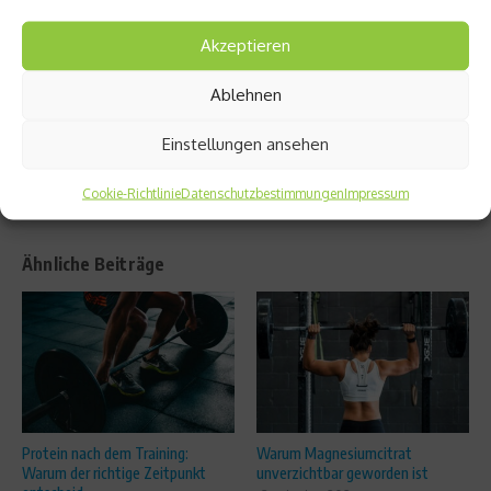
ich 3D-
en im
Vibrati
Porträ
Akzeptieren
on?
t:
Grupp
Ablehnen
e C
Einstellungen ansehen
Cookie-Richtlinie
Datenschutzbestimmungen
Impressum
Ähnliche Beiträge
Protein nach dem Training:
Warum Magnesiumcitrat
Warum der richtige Zeitpunkt
unverzichtbar geworden ist