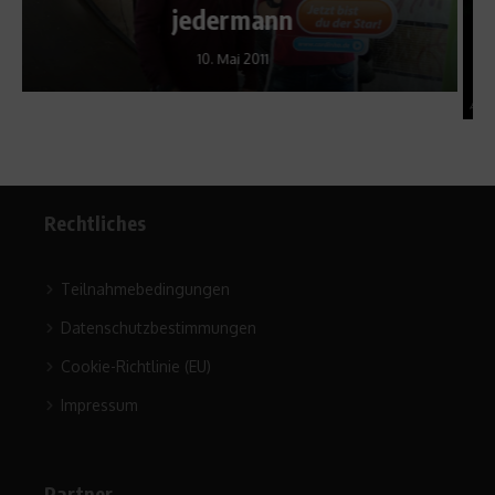
Seminare
18. März 2011
Rechtliches
Teilnahmebedingungen
Datenschutzbestimmungen
Cookie-Richtlinie (EU)
Impressum
Partner