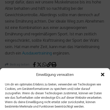
sorgt dafür, dass wir unsere Muskelmasse bis ins hohe
Alter behalten und hilft so nachhaltig bei der
Gewichtskontrolle. Allerdings sollte man dennoch auf
seine Ernährung achten. Der ideale Weg zum Abnehmen
ist eine Kombination aus einer ausgewogenen
Ernährung und regelmäßigem Sport. Ist man zeitlich
eingeschränkt, sollte Krafttraining der Sport der Wahl
sein. Hat man mehr Zeit, kann man das Hanteltraining
durch ein
Ausdauertraining
ergänzen.
Beitrag teilen
Einwilligung verwalten
Um dir ein optimales Erlebnis zu bieten, verwenden wir Technologien wie
Cookies, um Geräteinformationen zu speichern und/oder darauf
vorheriger Beitrag
Nächster Beitrag
zuzugreifen. Wenn du diesen Technologien zustimmst, können wir Daten
wie das Surfverhalten oder eindeutige IDs auf dieser Website verarbeiten.
Was
Die
Wenn du deine Einwillligung nicht erteilst oder zurückziehst, können
ist
EM-
bestimmte Merkmale und Funktionen beeinträchtigt werden.
eigentl
Grupp