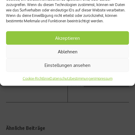
zuzugreifen. Wenn du diesen Technologien zustimmst, können wir Daten
wie das Surfverhalten oder eindeutige IDs auf dieser Website verarbeiten.
Wenn du deine Einwillligung nicht erteilst oder zurückziehst, können
bestimmte Merkmale und Funktionen beeinträchtigt werden.
vorheriger Beitrag
Nächster Beitrag
Wer
Vico
Akzeptieren
Muskel
Merkle
n will,
in – Ein
Ablehnen
muss
Kämpf
richtig
er, der
Einstellungen ansehen
essen
längst
noch
nicht
Cookie-Richtlinie
Datenschutzbestimmungen
Impressum
satt ist
Ähnliche Beiträge