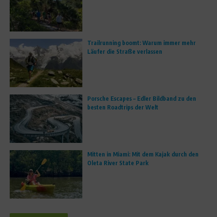
Trailrunning boomt: Warum immer mehr
Läufer die Straße verlassen
Porsche Escapes – Edler Bildband zu den
besten Roadtrips der Welt
Mitten in Miami: Mit dem Kajak durch den
Oleta River State Park