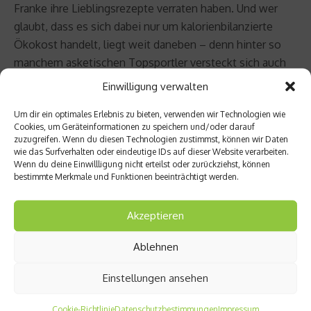
Franke ihre Lieblingsrezepte verraten haben. Und wer
glaubt, dass es sich dabei nur um kalorienbilanzierte
Ökokost handelt, liegt weit daneben – denn hinter so
manchem asketischen Topsportler versteckt sich auch
ein heimlicher Genießer …
Einwilligung verwalten
Das Triathlon Kochbuch bei
Amazon
Um dir ein optimales Erlebnis zu bieten, verwenden wir Technologien wie
Cookies, um Geräteinformationen zu speichern und/oder darauf
zuzugreifen. Wenn du diesen Technologien zustimmst, können wir Daten
Hier gibt es ein weiteres exotisches Gericht für Sportler:
wie das Surfverhalten oder eindeutige IDs auf dieser Website verarbeiten.
Wenn du deine Einwillligung nicht erteilst oder zurückziehst, können
Das koreanische Bulgogi-Rezept
bestimmte Merkmale und Funktionen beeinträchtigt werden.
Beitrag teilen
Akzeptieren
Ablehnen
vorheriger Beitrag
Einstellungen ansehen
Nächster Beitrag
Hartpl
Man
Cookie-Richtlinie
Datenschutzbestimmungen
Impressum