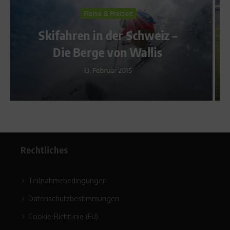
Sports Inside
Kreisverkehr – Produkttest
mit Yvonne Bönisch
14. September 2009
Rechtliches
Teilnahmebedingungen
Datenschutzbestimmungen
Cookie-Richtlinie (EU)