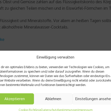
es Obst und Gemüse zahlen auf das Flüssigkeitskonto des Körpe
ft zu gleichen Teilen mischen und in Eiswürfel-Förmchen im Ti
Flüssigkeit und Mineralstoffe. Vor allem an heißen Tagen soll
 alkoholfreie Mineralwasser-Cocktails.
nke
Einwilligung verwalten
dir ein optimales Erlebnis zu bieten, verwenden wir Technologien wie Cookies, um
äteinformationen zu speichern und/oder darauf zuzugreifen. Wenn du diesen
hnologien zustimmst, können wir Daten wie das Surfverhalten oder eindeutige IDs 
Nächster Beitrag
ser Website verarbeiten. Wenn du deine Einwillligung nicht erteilst oder zurückziehs
nen bestimmte Merkmale und Funktionen beeinträchtigt werden.
Olympia in NRW? Initiative f
Akzeptieren
Ablehnen
Einstellungen anseh
Cookie-Richtlinie
Datenschutzbestimmungen
Impressum