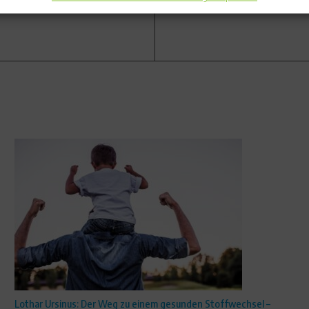
Lothar Ursinus: Der Weg zu einem gesunden Stoffwechsel –