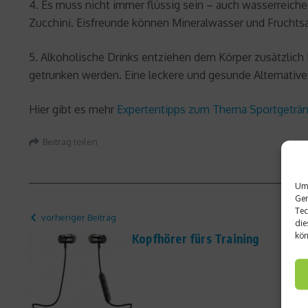
4. Es muss nicht immer flüssig sein – auch wasserreich
Zucchini. Eisfreunde können Mineralwasser und Fruchtsa
5. Alkoholische Drinks entziehen dem Körper zusätzlich 
getrunken werden. Eine leckere und gesunde Alternative:
Hier gibt es mehr
Expertentipps zum Thema Sportgeträ
Beitrag teilen
Um 
Ger
Tec
vorheriger Beitrag
die
kön
Kopfhörer fürs Training