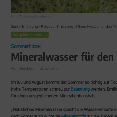
Foto: © thinkstockphotos.com
Start
/
Ernährung
/
Ratgeber Ernährung
/
Mineralwasser für den Mi
Ratgeber Ernährung
Sommerhitze:
Mineralwasser für den
Von
Redaktion
21. Juli 2017
Im Juli und August kommt der Sommer so richtig auf T
hohe Temperaturen schnell zur
Belastung
werden. Ernähr
für einen ausgeglichenen Mineralienhaushalt.
„Natürliches Mineralwasser gleicht die Wasserverluste de
dem Körper auch wichtige
Mineralstoffe
zu, die zudem ei