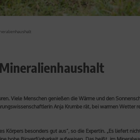
neralienhaushalt
 Mineralienhaushalt
ouren. Viele Menschen genießen die Wärme und den Sonnensch
ungswissenschaftlerin Anja Krumbe rät, bei warmen Wetter rei
s Körpers besonders gut aus“, so die Expertin. „Es liefert nich
ne hohe Bioverfügbarkeit aufweisen. Das heißt, im Mineralwass