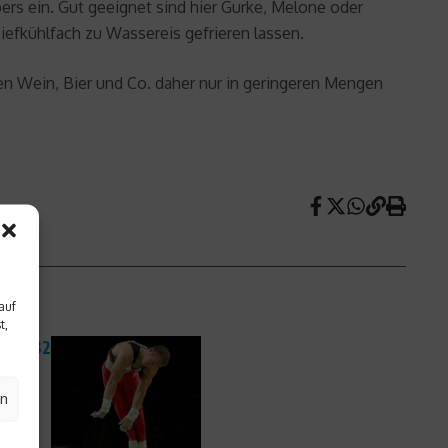
rs ein. Gut geeignet sind hier Gurke, Melone oder
efkühlfach zu Wassereis gefrieren lassen.
ten Wein, Bier und Co. daher nur in geringeren Mengen
auf
t,
ür 2032
en