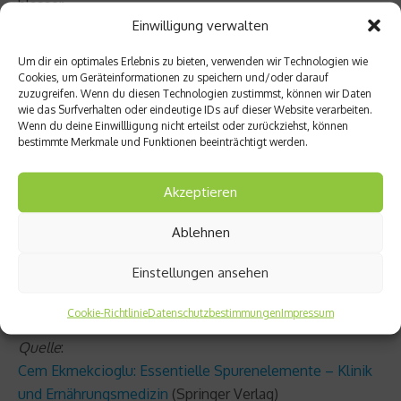
blasser.
Einwilligung verwalten
Bestimmte Lebensmittel hemmen die
Um dir ein optimales Erlebnis zu bieten, verwenden wir Technologien wie
Eisenaufnahme
Cookies, um Geräteinformationen zu speichern und/oder darauf
zuzugreifen. Wenn du diesen Technologien zustimmst, können wir Daten
wie das Surfverhalten oder eindeutige IDs auf dieser Website verarbeiten.
Es gibt Lebensmittel, die die Eisenaufnahme hemmen
Wenn du deine Einwillligung nicht erteilst oder zurückziehst, können
können. Dazu zählen:
bestimmte Merkmale und Funktionen beeinträchtigt werden.
– Kaffee, Cola, Schwarzer Tee
Akzeptieren
– Rotwein
Ablehnen
– Milchprodukte
– Zwiebeln
Einstellungen ansehen
– Knoblauch
– Bindemittel (in Fertigprodukten)
Cookie-Richtlinie
Datenschutzbestimmungen
Impressum
Quelle
:
Cem Ekmekcioglu: Essentielle Spurenelemente – Klinik
und Ernährungsmedizin
(Springer Verlag)