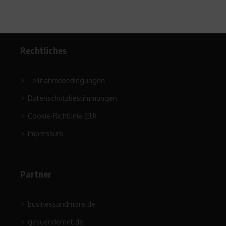
Rechtliches
Teilnahmebedingungen
Datenschutzbestimmungen
Cookie-Richtlinie (EU)
Impressum
Partner
businessandmore.de
gesuendernet.de