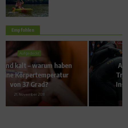
Empfohlen
Sportler Ernährung
Abnehmkonzept für
Triathleten – Auf den
Insulinspiegel achten
3. August 2011