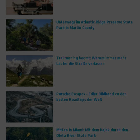
Unterwegs im Atlantic Ridge Preserve State
Park in Martin County
Trailrunning boomt: Warum immer mehr
Läufer die Straße verlassen
Porsche Escapes – Edler Bildband zu den
besten Roadtrips der Welt
Mitten in Miami: Mit dem Kajak durch den
Oleta River State Park