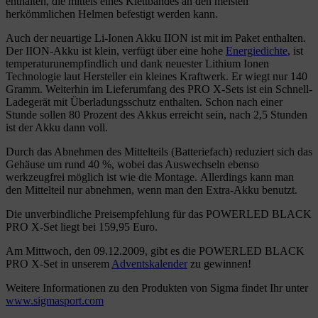
enthalten, die mittels eines Klettbandes an den meisten
herkömmlichen Helmen befestigt werden kann.
Auch der neuartige Li-Ionen Akku IION ist mit im Paket enthalten.
Der IION-Akku ist klein, verfügt über eine hohe
Energiedichte
, ist
temperaturunempfindlich und dank neuester Lithium Ionen
Technologie laut Hersteller ein kleines Kraftwerk. Er wiegt nur 140
Gramm. Weiterhin im Lieferumfang des PRO X-Sets ist ein Schnell-
Ladegerät mit Überladungsschutz enthalten. Schon nach einer
Stunde sollen 80 Prozent des Akkus erreicht sein, nach 2,5 Stunden
ist der Akku dann voll.
Durch das Abnehmen des Mittelteils (Batteriefach) reduziert sich das
Gehäuse um rund 40 %, wobei das Auswechseln ebenso
werkzeugfrei möglich ist wie die Montage. Allerdings kann man
den Mittelteil nur abnehmen, wenn man den Extra-Akku benutzt.
Die unverbindliche Preisempfehlung für das POWERLED BLACK
PRO X-Set liegt bei 159,95 Euro.
Am Mittwoch, den 09.12.2009, gibt es die POWERLED BLACK
PRO X-Set in unserem
Adventskalender
zu gewinnen!
Weitere Informationen zu den Produkten von Sigma findet Ihr unter
www.sigmasport.com