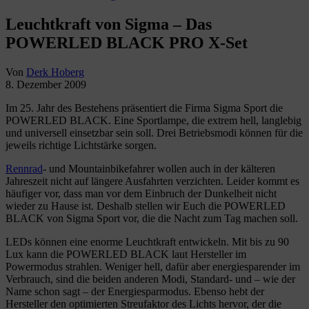
Leuchtkraft von Sigma – Das
POWERLED BLACK PRO X-Set
Von
Derk Hoberg
8. Dezember 2009
Im 25. Jahr des Bestehens präsentiert die Firma Sigma Sport die
POWERLED BLACK. Eine Sportlampe, die extrem hell, langlebig
und universell einsetzbar sein soll. Drei Betriebsmodi können für die
jeweils richtige Lichtstärke sorgen.
Rennrad
- und Mountainbikefahrer wollen auch in der kälteren
Jahreszeit nicht auf längere Ausfahrten verzichten. Leider kommt es
häufiger vor, dass man vor dem Einbruch der Dunkelheit nicht
wieder zu Hause ist. Deshalb stellen wir Euch die POWERLED
BLACK von Sigma Sport vor, die die Nacht zum Tag machen soll.
LEDs können eine enorme Leuchtkraft entwickeln. Mit bis zu 90
Lux kann die POWERLED BLACK laut Hersteller im
Powermodus strahlen. Weniger hell, dafür aber energiesparender im
Verbrauch, sind die beiden anderen Modi, Standard- und – wie der
Name schon sagt – der Energiesparmodus. Ebenso hebt der
Hersteller den optimierten Streufaktor des Lichts hervor, der die