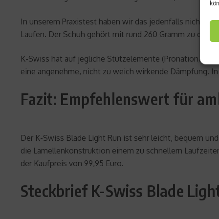
kön
In unserem Praxistest haben wir das jedenfalls nicht wi
Laufen. Der Schuh gehört mit rund 260 Gramm zu den Lig
K-Swiss hat auf jegliche Stützelemente (Pronation/
Supi
eine angenehme, nicht zu weich wirkende Dämpfung. In d
Fazit: Empfehlenswert für amb
Der K-Swiss Blade Light Run ist sehr leicht, bequem und
die Lamellenkonstruktion einem zu schnellern Laufzeite
der Kaufpreis von 99,95 Euro.
Steckbrief K-Swiss Blade Ligh