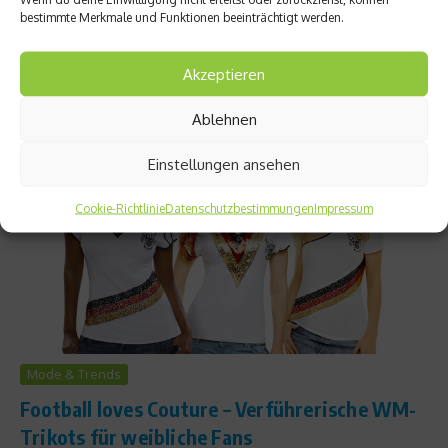
Oberhaus – und das haben sie sich sogar auf die Brust
bestimmte Merkmale und Funktionen beeinträchtigt werden.
geschrieben. Kuriose Geschichten rund um Trikots und
Sponsoren....
Akzeptieren
Weiterlesen
Ablehnen
Einstellungen ansehen
Cookie-Richtlinie
Datenschutzbestimmungen
Impressum
Mode & Trends
Football loves Couture – Verführerische WM-
Trikots für weibliche Fans