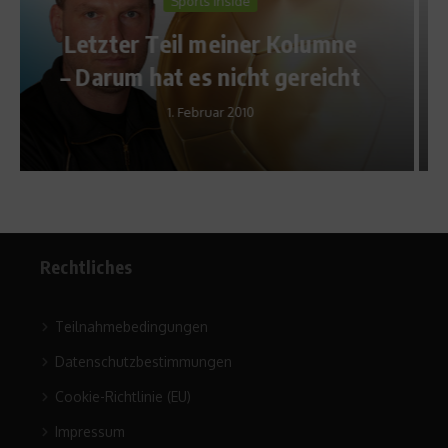
Sports in the City
mne
Rollstuhlbasketball-Coach
cht
Holger Glinicki im Interview
28. Juni 2013
Rechtliches
Teilnahmebedingungen
Datenschutzbestimmungen
Cookie-Richtlinie (EU)
Impressum