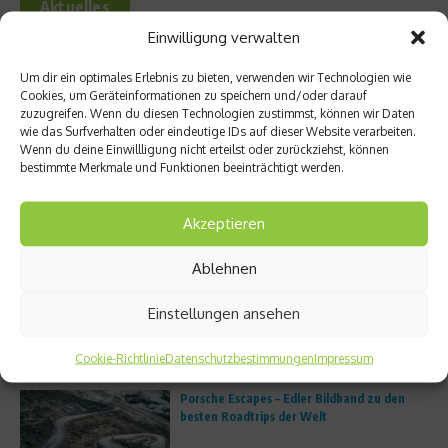
Aktuelles
Einwilligung verwalten
FS8 eröffnet erstes deutsches Studio in
München
Um dir ein optimales Erlebnis zu bieten, verwenden wir Technologien wie
Cookies, um Geräteinformationen zu speichern und/oder darauf
zuzugreifen. Wenn du diesen Technologien zustimmst, können wir Daten
wie das Surfverhalten oder eindeutige IDs auf dieser Website verarbeiten.
Wenn du deine Einwillligung nicht erteilst oder zurückziehst, können
bestimmte Merkmale und Funktionen beeinträchtigt werden.
Unterwegs im Atlantic Ridge Preserve State
Park in Martin County
Akzeptieren
Ablehnen
Trailrunning boomt: Warum immer mehr
Läufer die Straße verlassen
Einstellungen ansehen
Cookie-Richtlinie
Datenschutzbestimmungen
Impressum
Porsche Escapes – Edler Bildband zu den
besten Roadtrips der Welt