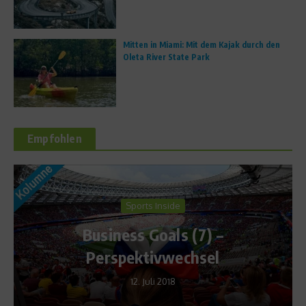
Mitten in Miami: Mit dem Kajak durch den
Oleta River State Park
Empfohlen
Sports Inside
Business Goals (7) –
Perspektivwechsel
12. Juli 2018