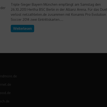
Triple-Sieger Bayern München empfängt am Samstag den
eder
26.10.2013 Hertha BSC Berlin in der Allianz Arena. Für das Duel
verlost netzathleten.de zusammen mit Konamis Pro Evolution
Soccer 2014 zwei Eintrittskarten....
Weiterlesen
andmore.de
rnet.de
food.de
ech.de