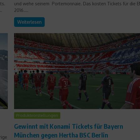
ts.
und wehe seinem Portemonnaie. Das kosten Tickets für die 
..
2016....
Weiterlesen
Produktvorstellungen
Gewinnt mit Konami Tickets für Bayern
München gegen Hertha BSC Berlin
rige