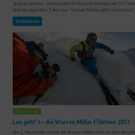
Stadion erleben. Gemeinsam mit Konami verlosen wir 1×2 Ticke
Und ein signiertes Trikot von Thomas Müller gibt’s obendrauf..
Weiterlesen
Sports Inside
Los geht’s – die Warren Miller Filmtour 2013
Am 2. November startet die Warren Miller Filmtour ihre diesjäh