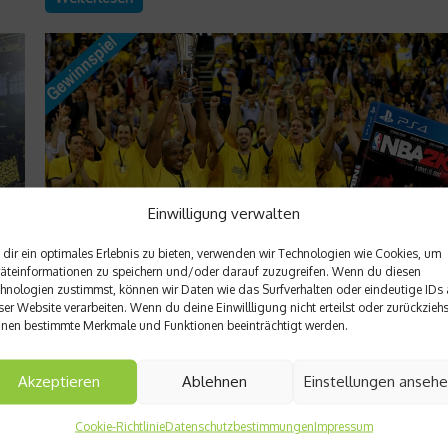
Einwilligung verwalten
dir ein optimales Erlebnis zu bieten, verwenden wir Technologien wie Cookies, um
äteinformationen zu speichern und/oder darauf zuzugreifen. Wenn du diesen
hnologien zustimmst, können wir Daten wie das Surfverhalten oder eindeutige IDs 
Sports in the City
ser Website verarbeiten. Wenn du deine Einwillligung nicht erteilst oder zurückziehs
nen bestimmte Merkmale und Funktionen beeinträchtigt werden.
Gewinnspiel – Tickets für BBL Pokalfinale un
NBA 2K16 gewinnen
Akzeptieren
Ablehnen
Einstellungen anseh
Zum ersten Mal findet das Top Four Turnier des Basketball-P
je 2
in München statt. Und du kannst live dabei sein, denn wir verl
Cookie-Richtlinie
Datenschutzbestimmungen
Impressum
 im
1×3 Tickets. Das Game NBA 2K16 gibt’s zudem obendrauf....