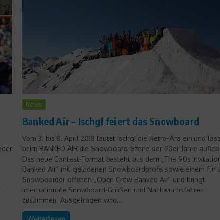
Sports in the City
München 2018 ist
News
Geschichte – Bekommt
Banked Air – Ischgl feiert das Snowboard
„München Pro22“ eine
Vom 3. bis 8. April 2018 läutet Ischgl die Retro-Ära ein und läss
Chance?
eder
beim BANKED AIR die Snowboard-Szene der 90er Jahre aufleb
Das neue Contest-Format besteht aus dem „The 90s Invitatio
19. Oktober 2012
Banked Air“ mit geladenen Snowboardprofis sowie einem für a
Snowboarder offenen „Open Crew Banked Air“ und bringt
.
internationale Snowboard-Größen und Nachwuchsfahrer
zusammen. Ausgetragen wird...
Weiterlesen