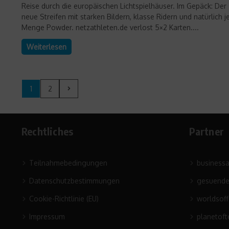
Reise durch die europäischen Lichtspielhäuser. Im Gepäck: Der
neue Streifen mit starken Bildern, klasse Ridern und natürlich j
Menge Powder. netzathleten.de verlost 5×2 Karten....
Weiterlesen
1
2
Rechtliches
Partner
Teilnahmebedingungen
business
Datenschutzbestimmungen
gesuende
Cookie-Richtlinie (EU)
worldsof
Impressum
planetoft