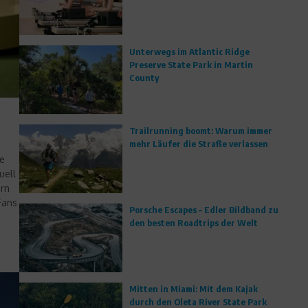
Unterwegs im Atlantic Ridge
Preserve State Park in Martin
County
Trailrunning boomt: Warum immer
mehr Läufer die Straße verlassen
he
uell
ern
Fans
Porsche Escapes – Edler Bildband zu
den besten Roadtrips der Welt
Mitten in Miami: Mit dem Kajak
durch den Oleta River State Park