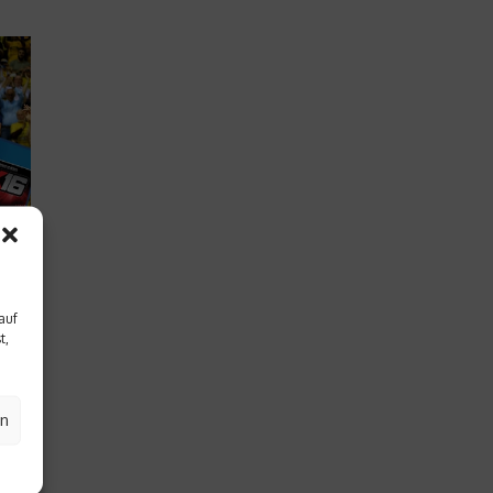
auf
t,
d
en
okals
osen