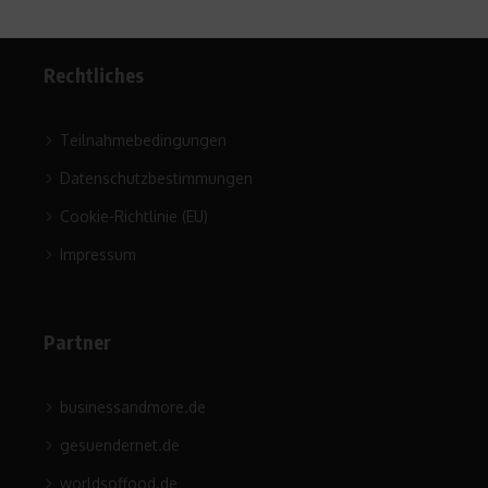
Rechtliches
Teilnahmebedingungen
Datenschutzbestimmungen
Cookie-Richtlinie (EU)
Impressum
Partner
businessandmore.de
gesuendernet.de
worldsoffood.de