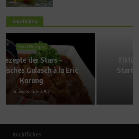
Empfohlen
Sports in the City
TIMEX verlost den letzten
Startplatz für den Ironman
Germany
11. Juni 2012
Rechtliches