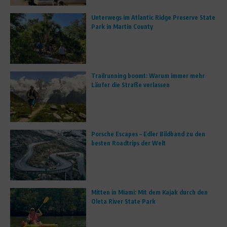
Unterwegs im Atlantic Ridge Preserve State
Park in Martin County
Trailrunning boomt: Warum immer mehr
Läufer die Straße verlassen
Porsche Escapes – Edler Bildband zu den
besten Roadtrips der Welt
Mitten in Miami: Mit dem Kajak durch den
Oleta River State Park