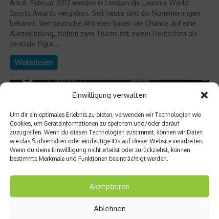
Am 6. Februar 2012 werden in London die Laureus World
Sports Awards vergeben. Seit heute sind die Nominierungen
bekannt. Vier deutsche Athleten haben die Chance auf eine
Auszeichnung, zudem zwei Teams mit einem Deutschen als
zentrale Figur....
Weiterlesen
Einwilligung verwalten
Um dir ein optimales Erlebnis zu bieten, verwenden wir Technologien wie
Cookies, um Geräteinformationen zu speichern und/oder darauf
zuzugreifen. Wenn du diesen Technologien zustimmst, können wir Daten
wie das Surfverhalten oder eindeutige IDs auf dieser Website verarbeiten.
Wenn du deine Einwillligung nicht erteilst oder zurückziehst, können
bestimmte Merkmale und Funktionen beeinträchtigt werden.
Akzeptieren
Laureus
Ablehnen
Vettel und Nowitzki – Chancen auf Laureus