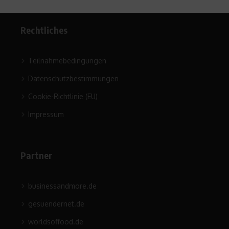
Rechtliches
Teilnahmebedingungen
Datenschutzbestimmungen
Cookie-Richtlinie (EU)
Impressum
Partner
businessandmore.de
gesuendernet.de
worldsoffood.de