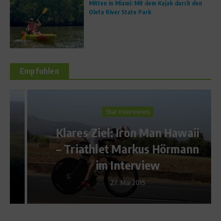
Mitten in Miami: Mit dem Kajak durch den
Oleta River State Park
Empfohlen
Star Interviews
Klares Ziel: Iron Man Hawaii
– Triathlet Markus Hörmann
im Interview
27. Mai 2015