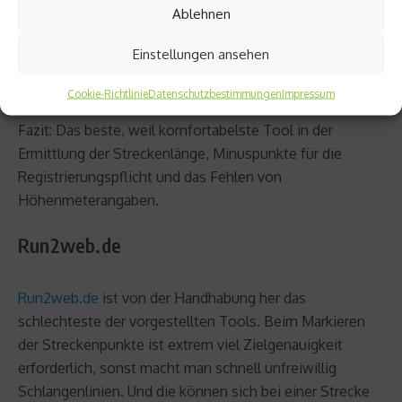
Ablehnen
Streckenlänge. Außerdem muss man sich – wenn auch
kostenfrei – registrieren, um eine Route speichern zu
Einstellungen ansehen
können (URL kopieren und dann bei Bedarf wieder
aufrufen).
Cookie-Richtlinie
Datenschutzbestimmungen
Impressum
Fazit: Das beste, weil komfortabelste Tool in der
Ermittlung der Streckenlänge, Minuspunkte für die
Registrierungspflicht und das Fehlen von
Höhenmeterangaben.
Run2web.de
Run2web.de
ist von der Handhabung her das
schlechteste der vorgestellten Tools. Beim Markieren
der Streckenpunkte ist extrem viel Zielgenauigkeit
erforderlich, sonst macht man schnell unfreiwillig
Schlangenlinien. Und die können sich bei einer Strecke