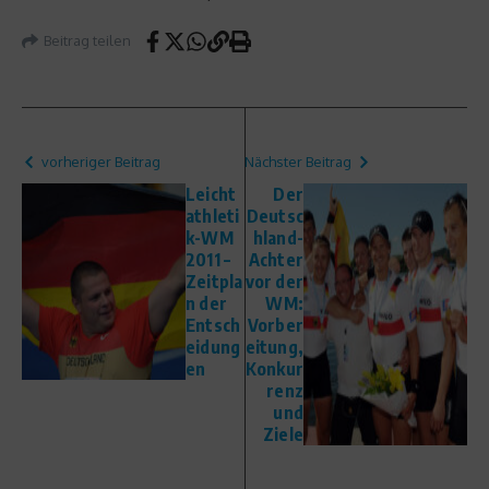
Beitrag teilen
vorheriger Beitrag
Nächster Beitrag
Leicht
Der
athleti
Deutsc
k-WM
hland-
2011 –
Achter
Zeitpla
vor der
n der
WM:
Entsch
Vorber
eidung
eitung,
en
Konkur
renz
und
Ziele