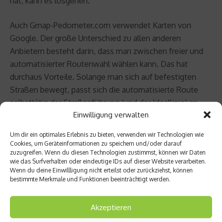
hat, kann es losgehen.
Auch Gmap-Pedometer.com verwendet Karten von
Google. Der große Unterschied zu allen anderen
Anbietern besteht darin, dass man zwischen freier und
automatisierter Routenwahl wählen kann. Das hat
durchaus Vorteile. Solange man sich auf befestigten
Straßen bewegt, passt sich die automatisierte Route
selbsttätig der Straßenführung (und der Ideallinie) an.
Einwilligung verwalten
Weicht man ab von der befestigten Straße, kann man
unkompliziert auf die freie Auswahl umsteigen. Die
Um dir ein optimales Erlebnis zu bieten, verwenden wir Technologien wie
Messung läuft trotzdem weiter. Durch diese Technik
Cookies, um Geräteinformationen zu speichern und/oder darauf
zuzugreifen. Wenn du diesen Technologien zustimmst, können wir Daten
gewinnt die Messung an Präzision. Außerdem geht sie
wie das Surfverhalten oder eindeutige IDs auf dieser Website verarbeiten.
schneller von statten, weil Du weniger Punkte markieren
Wenn du deine Einwillligung nicht erteilst oder zurückziehst, können
musst.
bestimmte Merkmale und Funktionen beeinträchtigt werden.
Negativ: Es gibt keine Höhenmessung (vor allem für
Akzeptieren
Radrennfahrer interessant), „nur“ eine Anzeige der