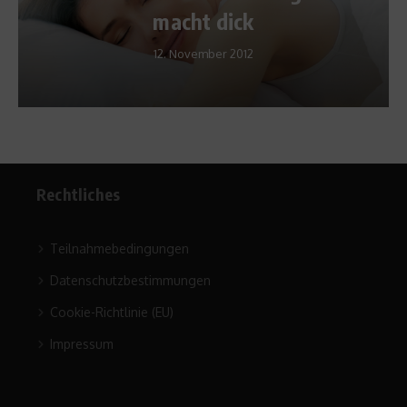
Denken und Druckresis
im Sport
30. Oktober 2024
Rechtliches
Teilnahmebedingungen
Datenschutzbestimmungen
Cookie-Richtlinie (EU)
Impressum