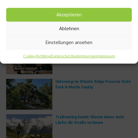
Weiterlesen
Akzeptieren
1
2
Ablehnen
Aktuelles
Einstellungen ansehen
FS8 eröffnet erstes deutsches Studio in
München
Cookie-Richtlinie
Datenschutzbestimmungen
Impressum
Unterwegs im Atlantic Ridge Preserve State
Park in Martin County
Trailrunning boomt: Warum immer mehr
Läufer die Straße verlassen