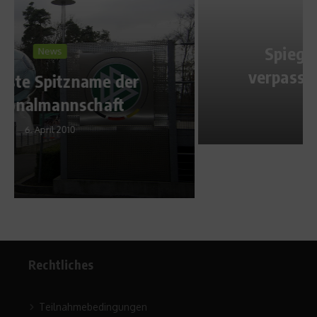
News
Spiegelburg und Rath
verpassen Medaille knapp
14. August 2013
Rechtliches
Teilnahmebedingungen