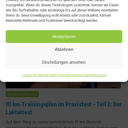
Anfang schwer....
zuzugreifen. Wenn du diesen Technologien zustimmst, können wir Daten
wie das Surfverhalten oder eindeutige IDs auf dieser Website verarbeiten.
Weiterlesen
Wenn du deine Einwillligung nicht erteilst oder zurückziehst, können
bestimmte Merkmale und Funktionen beeinträchtigt werden.
Akzeptieren
Ablehnen
Einstellungen ansehen
Cookie-Richtlinie
Datenschutzbestimmungen
Impressum
Richtig trainieren
10 km-Trainingsplan im Praxistest – Teil 2: Der
Laktattest
Auf dem Weg zu seiner persönlichen 10 km-Bestzeit
professionalisiert netzathleten-Redakteur Marco Heibel sein