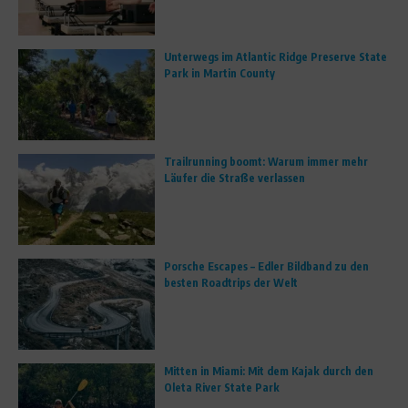
Unterwegs im Atlantic Ridge Preserve State
Park in Martin County
Trailrunning boomt: Warum immer mehr
Läufer die Straße verlassen
Porsche Escapes – Edler Bildband zu den
besten Roadtrips der Welt
Mitten in Miami: Mit dem Kajak durch den
Oleta River State Park