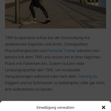
TMX kooperierte schon bei der Entwicklung mit
anerkannten Experten und Ärzte, Osteopathen,
Physiotherapeuten und
Personal Trainer
arbeiten nun
bereits mit dem TMX und setzen ihn in ihrer täglichen
Praxis mit Patienten ein. Zudem nutzen viele
Leistungssportler den TMX, um muskuläre
Verspannungen während oder nach dem
Training
zu
triggern und so Schmerzen zu bekämpfen oder gar nicht
erst aufkommen zu lassen.
Weitere Informationen unter
www.tmx-trigger.de
Einwilligung verwalten