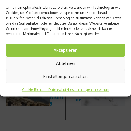
Beitrag teilen
Um dir ein optimales Erlebnis zu bieten, verwenden wir Technologien wie
Cookies, um Geräteinformationen zu speichern und/oder darauf
zuzugreifen. Wenn du diesen Technologien zustimmst, können wir Daten
wie das Surfverhalten oder eindeutige IDs auf dieser Website verarbeiten.
Wenn du deine Einwillligung nicht erteilst oder zurückziehst, können
bestimmte Merkmale und Funktionen beeinträchtigt werden.
vorheriger Beitrag
Hautkr
ebsvor
Akzeptieren
sorge
Nächster Beitrag
für
Ablehnen
Schanz
Outdo
enallta
orspor
g – Eric
Einstellungen ansehen
tler
Frenze
beson
ls
Cookie-Richtlinie
Datenschutzbestimmungen
Impressum
ders
Kolum
wichti
ne
g