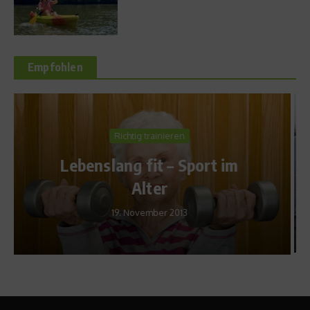
Empfohlen
Star Interviews
„Schwimmen beim
Wasserball gelernt“ –
Interview mit Andreas
Schlotterbeck
15. Juni 2009