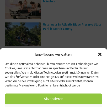
München
Unterwegs im Atlantic Ridge Preserve State
Park in Martin County
Trailrunning boomt: Warum immer mehr
Einwilligung verwalten
Läufer die Straße verlassen
Um dir ein optimales Erlebnis zu bieten, verwenden wir Technologien wie
Cookies, um Geräteinformationen zu speichern und/oder darauf
zuzugreifen. Wenn du diesen Technologien zustimmst, können wir Daten
wie das Surfverhalten oder eindeutige IDs auf dieser Website verarbeiten.
Porsche Escapes – Edler Bildband zu den
Wenn du deine Einwillligung nicht erteilst oder zurückziehst, können
besten Roadtrips der Welt
bestimmte Merkmale und Funktionen beeinträchtigt werden.
Akzeptieren
Mitten in Miami: Mit dem Kajak durch den