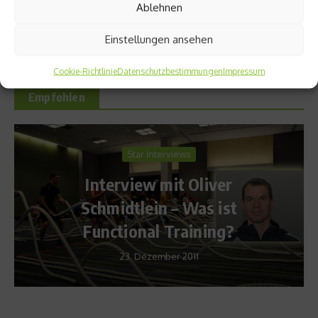
Ablehnen
Oleta River State Park
Einstellungen ansehen
Cookie-Richtlinie
Datenschutzbestimmungen
Impressum
Empfohlen
Star Interviews
Interview mit Oliver
Schmidtlein – Was ist
Functional Training?
23. Dezember 2011