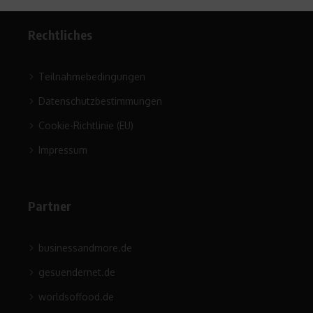
Rechtliches
Teilnahmebedingungen
Datenschutzbestimmungen
Cookie-Richtlinie (EU)
Impressum
Partner
businessandmore.de
gesuendernet.de
worldsoffood.de