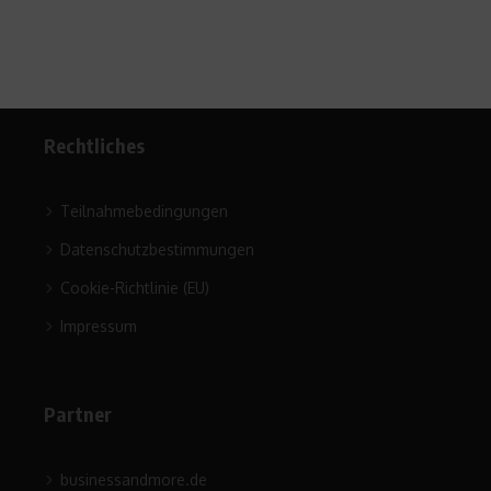
Rechtliches
Teilnahmebedingungen
Datenschutzbestimmungen
Cookie-Richtlinie (EU)
Impressum
Partner
businessandmore.de