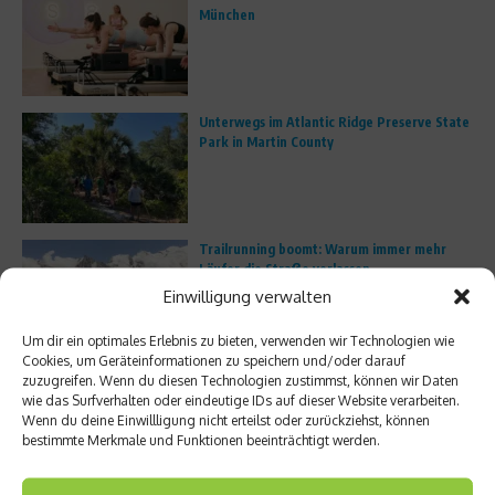
München
Unterwegs im Atlantic Ridge Preserve State
Park in Martin County
Trailrunning boomt: Warum immer mehr
Läufer die Straße verlassen
Einwilligung verwalten
Um dir ein optimales Erlebnis zu bieten, verwenden wir Technologien wie
Cookies, um Geräteinformationen zu speichern und/oder darauf
Porsche Escapes – Edler Bildband zu den
zuzugreifen. Wenn du diesen Technologien zustimmst, können wir Daten
besten Roadtrips der Welt
wie das Surfverhalten oder eindeutige IDs auf dieser Website verarbeiten.
Wenn du deine Einwillligung nicht erteilst oder zurückziehst, können
bestimmte Merkmale und Funktionen beeinträchtigt werden.