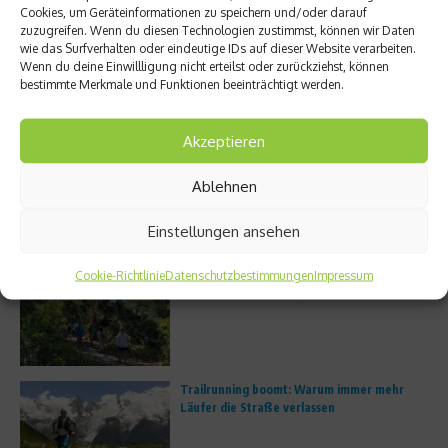
Lifeplus Wellness Champion Marc
Markenbotschafterin Iris
Cookies, um Geräteinformationen zu speichern und/oder darauf
Evers ...
Schmidbauer ...
zuzugreifen. Wenn du diesen Technologien zustimmst, können wir Daten
10. März 2026
14. August 2025
wie das Surfverhalten oder eindeutige IDs auf dieser Website verarbeiten.
Wenn du deine Einwillligung nicht erteilst oder zurückziehst, können
bestimmte Merkmale und Funktionen beeinträchtigt werden.
Aktuelles
Akzeptieren
FS8 eröffnet erstes deutsches Studio in
München
Ablehnen
Einstellungen ansehen
Unterwegs im Atlantic Ridge Preserve State
Cookie-Richtlinie
Datenschutzbestimmungen
Impressum
Park in Martin County
Trailrunning boomt: Warum immer mehr
Läufer die Straße verlassen