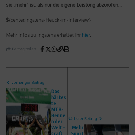
sie „mehr“ ist, als nur die eigene Leistung abzurufen…
${center:Ingalena-Heuck-im-Interview}
Mehr Infos zu Ingalena erhaltet Ihr
hier
.
Beitrag teilen
vorheriger Beitrag
Das
härtes
te
MTB-
Renne
Nächster Beitrag
n der
Welt –
Mehr
Craft
Sport