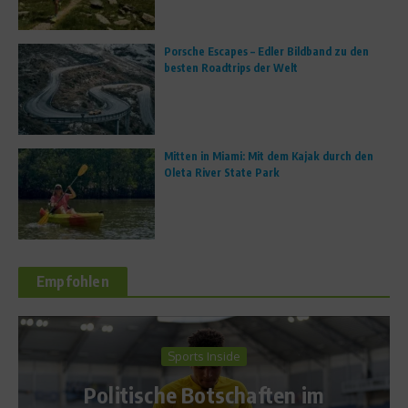
Porsche Escapes – Edler Bildband zu den
besten Roadtrips der Welt
Mitten in Miami: Mit dem Kajak durch den
Oleta River State Park
Empfohlen
Aufgedeckt
ide
Wie gefährlich 
schaften im