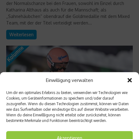
der Normalschanze bei den Frauen, sowohl im Einzel durch
Katharina Althaus als auch für die Mannschaft; als
„Sahnehäubchen“ obendrauf die Goldmedaille mit dem Mixed
Team, mit der der Titel verteidigt werden...
Weiterlesen
Einwilligung verwalten
Um dir ein optimales Erlebnis zu bieten, verwenden wir Technologien wie
Cookies, um Geräteinformationen zu speichern und/oder darauf
zuzugreifen. Wenn du diesen Technologien zustimmst, können wir Daten
wie das Surfverhalten oder eindeutige IDs auf dieser Website verarbeiten.
Wenn du deine Einwillligung nicht erteilst oder zurückziehst, können
bestimmte Merkmale und Funktionen beeinträchtigt werden.
Kolumne
Anschubhilfe
Akzeptieren