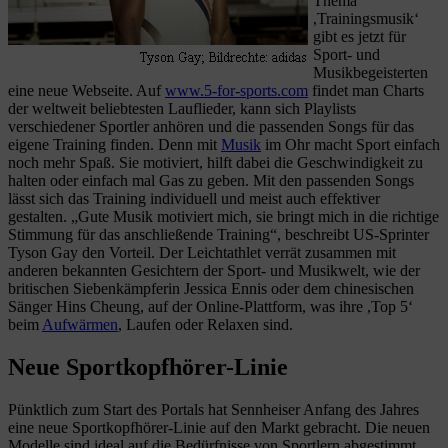
Thema
,Trainingsmusik‘
gibt es jetzt für
Sport- und
Musikbegeisterten
eine neue Webseite. Auf
www.5-for-sports.com
findet man Charts
der weltweit beliebtesten Lauflieder, kann sich Playlists
verschiedener Sportler anhören und die passenden Songs für das
eigene Training finden. Denn mit
Musik
im Ohr macht Sport einfach
noch mehr Spaß. Sie motiviert, hilft dabei die Geschwindigkeit zu
halten oder einfach mal Gas zu geben. Mit den passenden Songs
lässt sich das Training individuell und meist auch effektiver
gestalten. „Gute Musik motiviert mich, sie bringt mich in die richtige
Stimmung für das anschließende Training“, beschreibt US-Sprinter
Tyson Gay den Vorteil. Der Leichtathlet verrät zusammen mit
anderen bekannten Gesichtern der Sport- und Musikwelt, wie der
britischen Siebenkämpferin Jessica Ennis oder dem chinesischen
Sänger Hins Cheung, auf der Online-Plattform, was ihre ,Top 5‘
beim
Aufwärmen
, Laufen oder Relaxen sind.
Neue Sportkopfhörer-Linie
Pünktlich zum Start des Portals hat Sennheiser Anfang des Jahres
eine neue Sportkopfhörer-Linie auf den Markt gebracht. Die neuen
Modelle sind ideal auf die Bedürfnisse von Sportlern abgestimmt