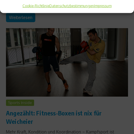
Cookie-Richtlinie
Datenschutzbestimmungen
Impressum
kurz vor....
Weiterlesen
Sports Inside
Angezählt: Fitness-Boxen ist nix für
Weicheier
Mehr Kraft, Kondition und Koordination – Kampfsport ist