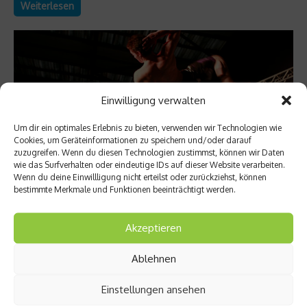
Weiterlesen
Einwilligung verwalten
Um dir ein optimales Erlebnis zu bieten, verwenden wir Technologien wie
Cookies, um Geräteinformationen zu speichern und/oder darauf
zuzugreifen. Wenn du diesen Technologien zustimmst, können wir Daten
wie das Surfverhalten oder eindeutige IDs auf dieser Website verarbeiten.
Wenn du deine Einwillligung nicht erteilst oder zurückziehst, können
bestimmte Merkmale und Funktionen beeinträchtigt werden.
Sports Inside
Tricking – Bewegungsfreude pur
Akzeptieren
Welche Athletik-Sportart soll es sein? Capoeira, Breakdance,
Ablehnen
Oder doch lieber Turnen? Du kannst Dich einfach nicht
entscheiden? Musst Du auch nicht. Für alle Unentschlossenen
Einstellungen ansehen
gibt es eine Lösung – Tricking. Seit ein paar Jahren etabliert
sich diese neue Sportart in Deutschland. Wir stellen sie Euch