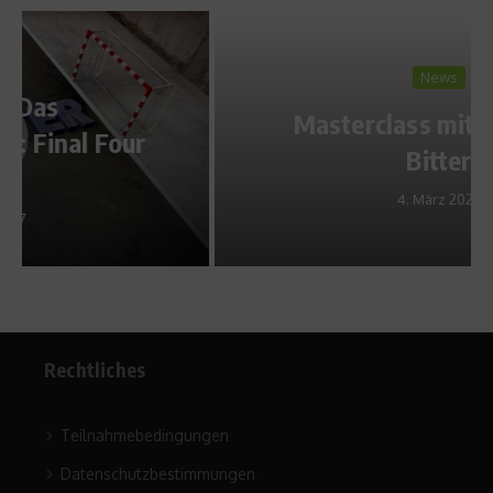
News
Masterclass mit Johannes
Bitter
4. März 2022
Rechtliches
Teilnahmebedingungen
Datenschutzbestimmungen